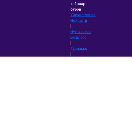
хайраар
бүтээв
Үйлчилгээний
Нөхцөлүүд
|
Нууцлалын
Бодлого
|
Тусламж
|
Блог
|
Татаж
авах&nbsp;