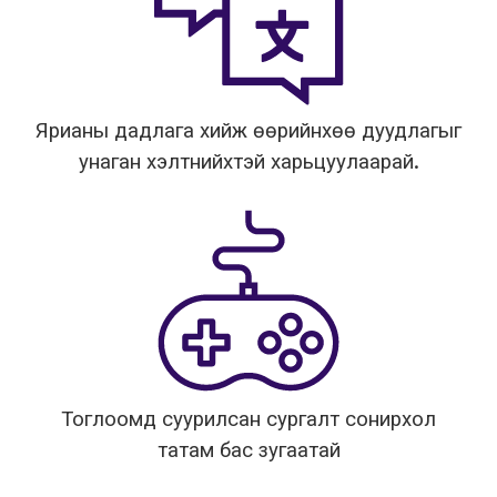
Ярианы дадлага хийж өөрийнхөө дуудлагыг
унаган хэлтнийхтэй харьцуулаарай.
Тоглоомд суурилсан сургалт сонирхол
татам бас зугаатай