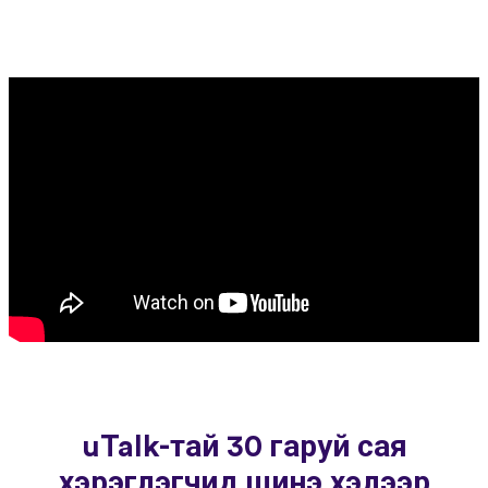
uTalk-тай 30 гаруй сая
хэрэглэгчид шинэ хэлээр