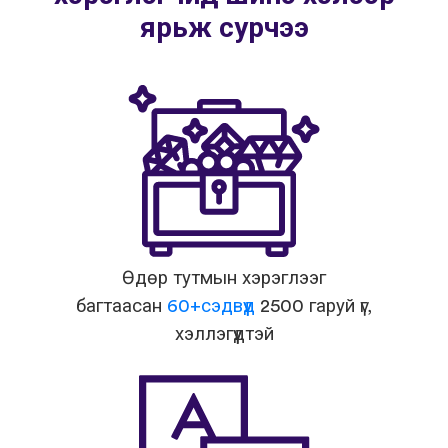
ярьж сурчээ
Өдөр тутмын хэрэглээг
багтаасан
60+сэдвүүд
2500 гаруй үг,
хэллэгүүдтэй