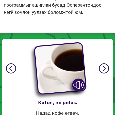
программыг ашиглан бусад Эсперанточдоо
үнэгүй зочлон уулзах боломжтой юм.
Kafon, mi petas.
Надад кофе өгөөч.