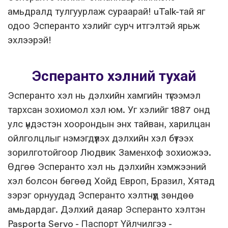
амьдралд тулгуурлаж сураарай! uTalk-тай яг
одоо Эсперанто хэлийг сурч итгэлтэй ярьж
эхлээрэй!
Эсперанто хэлний тухай
Эсперанто хэл нь дэлхийн хамгийн түгээмэл
тархсан зохиомол хэл юм. Уг хэлийг 1887 онд
улс үндэстэн хоорондын энх тайван, харилцан
ойлголцлыг нэмэгдүүлэх дэлхийн хэл бүтээх
зорилготойгоор Людвик Заменхоф зохиожээ.
Өдгөө Эсперанто хэл нь дэлхийн хэмжээний
хэл болсон бөгөөд Хойд Европ, Бразил, Хятад
зэрэг орнуудад Эсперанто хэлтнүүд зөндөө
амьдардаг. Дэлхий даяар Эсперанто хэлтэн
Pasporta Servo - Паспорт Үйлчилгээ -