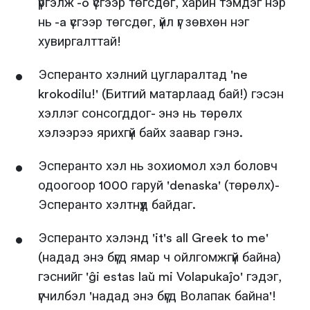
үргэлж -o үсгээр төгсдөг, харин тэмдэг нэр
нь -a үсгээр төгсдөг, үйл үг зөвхөн нэг
хувиргалттай!
Эсперанто хэлний цугларалтад 'ne
krokodilu!' (Битгий матарлаад бай!) гэсэн
хэллэг сонсогддог- энэ нь төрөлх
хэлээрээ ярихгүй байх заавар гэнэ.
Эсперанто хэл нь зохиомол хэл боловч
одоогоор 1000 гаруй 'denaska' (төрөлх)-
Эсперанто хэлтнүүд байдаг.
Эсперанто хэлэнд 'it's all Greek to me'
(надад энэ бүгд ямар ч ойлгомжгүй байна)
гэснийг 'ĝi estas laŭ mi Volapukaĵo' гэдэг,
үгчилбэл 'надад энэ бүгд Волапак байна'!