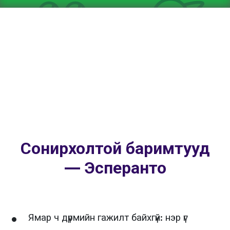
Сонирхолтой баримтууд
— Эсперанто
Ямар ч дүрмийн гажилт байхгүй: нэр үг