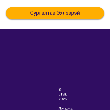
Сургалтаа Эхлээрэй
©
uTalk
2026
-
Лондонд