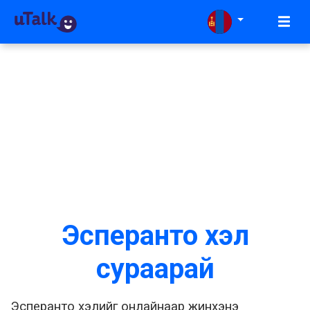
Эсперанто хэл
сураарай
Эсперанто хэлийг онлайнаар жинхэнэ