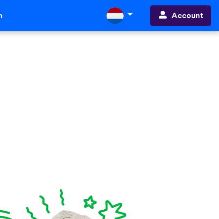
Account
n