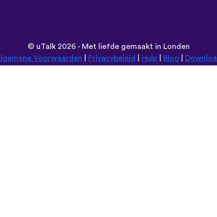
©
uTalk
2026 - Met liefde gemaakt in Londen
lgemene Voorwaarden
|
Privacybeleid
|
Hulp
|
Blog
|
Downlo
Browse deze website in:
Deutsch
Español
Norsk
Dansk
עברית
中文
Polski
Română
한국어
Português do Brasil
Монгол
Azərbaycan dili