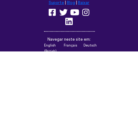
Suporte
|
Blog
|
Baixar
Navegar neste site em:
English
Français
Deutsch
(British)
Español
Italiano
Русский
Nederlands
Svenska
Norsk
Dansk
Suomi
Magyar
Ελληνικά
Türkçe
עברית
中文
日本語
Čeština
Slovenčina
Български
Polski
Română
فارسی
Bahasa
(ایران)
Indonesia
ไทย
Tiếng
한국어
Việt
Português
Українська
العربية
do
الرسمية