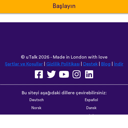
Başlayın
©
uTalk
2026 - Made in London with love
Şartlar ve Koşullar
|
Gizlilik Politikası
|
Destek
|
Blog
|
İndir
Bu siteyi aşağıdaki dillere çevirebilirsiniz:
Deutsch
Español
Norsk
Dansk
עברית
中文
Polski
Română