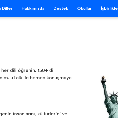
 Diller
Hakkımızda
Destek
Okullar
İşbirlikl
 her dili öğrenin. 150+ dil
ğrenim. uTalk ile hemen konuşmaya
nin insanlarını, kültürlerini ve