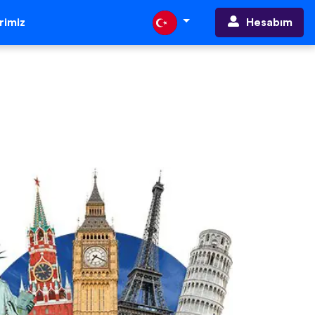
Hesabım
erimiz