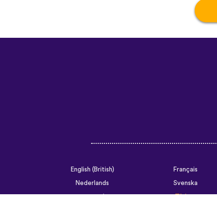
English (British)
Français
Nederlands
Svenska
Ελληνικά
Türkçe
Slovenčina
Български