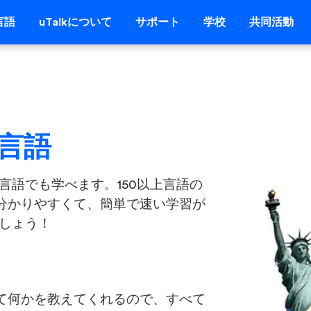
言語
uTalkについて
サポート
学校
共同活動
の言語
な言語でも学べます。150以上言語の
分かりやすくて、簡単で速い学習が
ましょう！
て何かを教えてくれるので、すべて