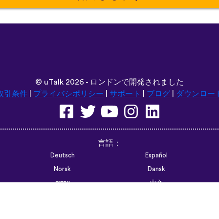
©
uTalk
2026 - ロンドンで開発されました
取引条件
|
プライバシポリシー
|
サポート
|
ブログ
|
ダウンロー
言語：
Deutsch
Español
Norsk
Dansk
עברית
中文
Polski
Română
한국어
Português do Brasil