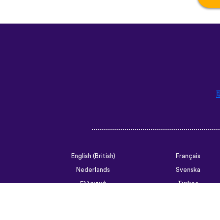
English (British)
Français
Nederlands
Svenska
Ελληνικά
Türkçe
Slovenčina
Български
ไทย
Tiếng Việt