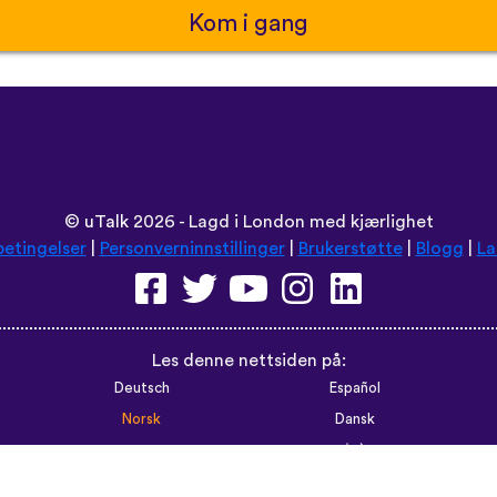
Kom i gang
©
uTalk
2026 - Lagd i London med kjærlighet
betingelser
|
Personverninnstillinger
|
Brukerstøtte
|
Blogg
|
La
Les denne nettsiden på:
Deutsch
Español
Norsk
Dansk
עברית
中文
Polski
Română