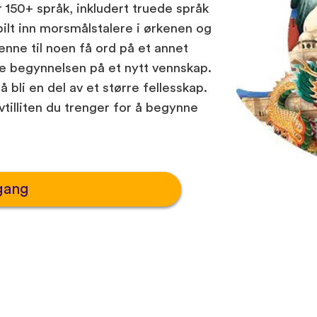
r 150+ språk, inkludert truede språk
pilt inn morsmålstalere i ørkenen og
enne til noen få ord på et annet
ære begynnelsen på et nytt vennskap.
 bli en del av et større fellesskap.
tilliten du trenger for å begynne
gang