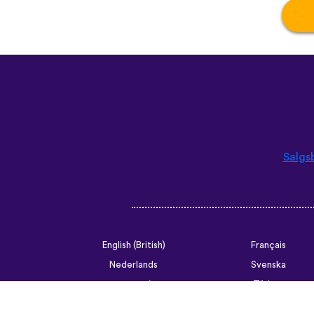
Salgs
English (British)
Français
Nederlands
Svenska
Ελληνικά
Türkçe
Slovenčina
Български