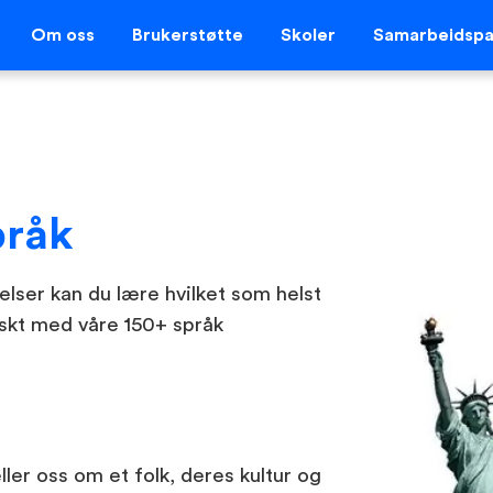
Om oss
Brukerstøtte
Skoler
Samarbeidspa
pråk
velser kan du lære hvilket som helst
askt med våre 150+ språk
eller oss om et folk, deres kultur og