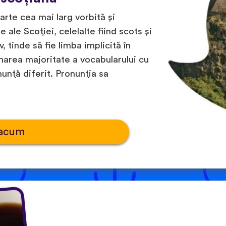
rte cea mai larg vorbită și
e ale Scoției, celelalte fiind scots și
, tinde să fie limba implicită în
 marea majoritate a vocabularului cu
unță diferit. Pronunția sa
 acum