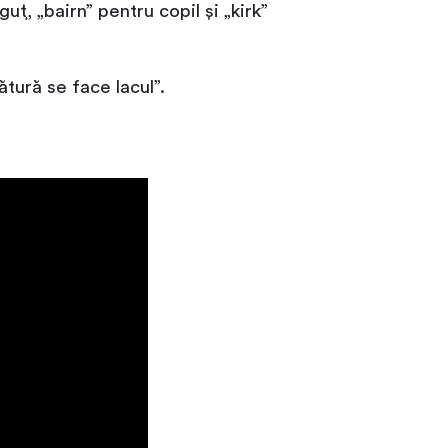
ț, „bairn” pentru copil și „kirk”
tură se face lacul”.