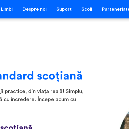
Limbi
Despre noi
Suport
Școli
Parteneriat
andard scoțiană
i practice, din viața reală! Simplu,
nă cu încredere. Începe acum cu
 scoțiană