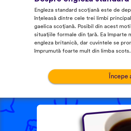
Engleza standard scoțiană este de depa
înțeleasă dintre cele trei limbi principal
gaelica scoțiană. Posibil din acest motiv
situațiile formale din țară. Ea împarte
engleza britanică, dar cuvintele se pron
împrumută foarte mult din limba scots.
Începe