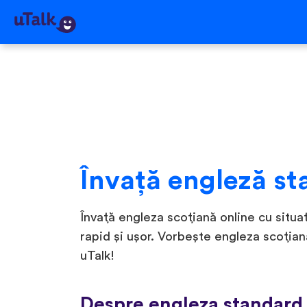
Învaţă engleză st
Învață engleza scoțiană online cu situați
rapid și ușor. Vorbește engleza scoția
uTalk!
Despre engleza standard