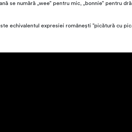
iană se numără „wee” pentru mic, „bonnie” pentru drăgu
e echivalentul expresiei românești ”picătură cu pică