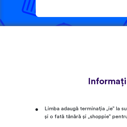
Informaț
Limba adaugă terminația „ie” la su
și o fată tânără și „shoppie” pent