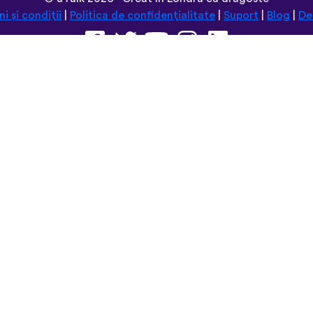
i și condiții
|
Politica de confidențialitate
|
Suport
|
Blog
|
De
Navighează pe acest site în:
Deutsch
Español
Norsk
Dansk
עברית
中文
Polski
Română
한국어
Português do Brasil
Монгол
Azərbaycan dili