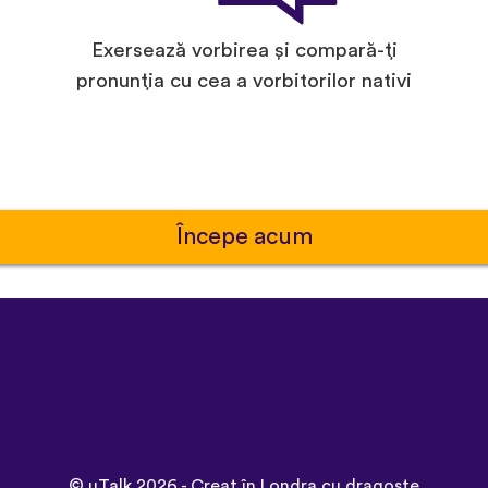
Exersează vorbirea și compară-ți
pronunția cu cea a vorbitorilor nativi
Începe acum
©
uTalk
2026 - Creat în Londra cu dragoste