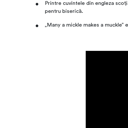
Printre cuvintele din engleza scoț
pentru biserică.
„Many a mickle makes a muckle” est