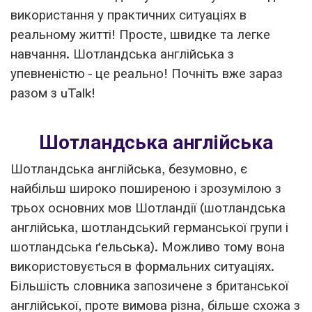
використання у практичних ситуаціях в
реальному житті! Просте, швидке та легке
навчання. Шотландська англійська з
упевненістю - це реально! Почніть вже зараз
разом з uTalk!
Шотландська англійська
Шотландська англійська, безумовно, є
найбільш широко поширеною і зрозумілою з
трьох основних мов Шотландії (шотландська
англійська, шотландський германської групи і
шотландська ґельська). Можливо тому вона
використовується в формальних ситуаціях.
Більшість словника запозичене з британської
англійської, проте вимова різна, більше схожа з