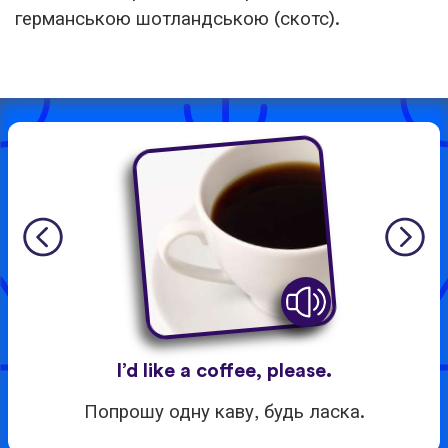
германською шотландською (скотс).
I’d like a coffee, please.
Попрошу одну каву, будь ласка.