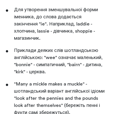
Для утворення зменшувальної форми
іменника, до слова додається
закінчення "ie". Наприклад, laddie -
хлопчина, lassie - дівчинка, shoppie -
магазинчик.
Приклади деяких слів шотландською
англійською: "wee" означає маленький,
"bonnie" - симпатичний, "bairn" - дитина,
"kirk" - церква.
"Many a mickle makes a muckle" -
шотландський варіант англійської ідіоми
"look after the pennies and the pounds
look after themselves" (бережіть пенні і
фунти самі збережуться).