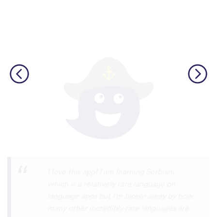
Although I only downloaded the app today,
I'm liking what I have seen, so far. I have
been playing around with it to try to learn
the format and how to navigate around
the app and have found it to be really user
friendly. When listening to the fluent
speakers' pronunciation, I really liked that
the phrase was spoken by both male and
female speakers, as I sometimes struggle