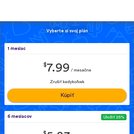
Vyberte si svoj plán
1 mesiac
$
7.99
/ mesačne
Zrušiť kedykoľvek
Kúpiť
6 mesiacov
Uložiť 25%
$