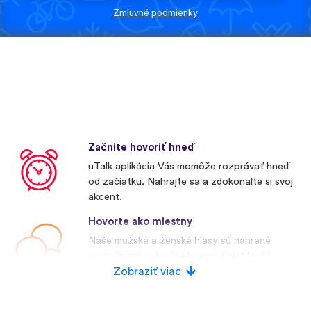
Zmluvné podmienky
Začnite hovoriť hneď
uTalk aplikácia Vás momôže rozprávať hneď
od začiatku. Nahrajte sa a zdokonaľte si svoj
akcent.
Hovorte ako miestny
Naše mužské a ženské hlasy sú nahrané
skutočnými rodenými hovorcami. Mnohí
konkurenti používajú umelé hlasy.
Zobraziť viac