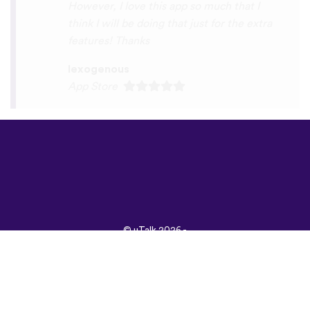
©
uTalk
2026 -
Vyrobené s láskou v
Londýne
Všeobecné obchodné
podmienky
|
Zásady
ochrany osobných
údajov
|
Podpora
|
Blog
|
Stiahnuť&nbsp;
Prehliadnite si túto
stránku v:
English
Français
Deutsch
(British)
Español
Italiano
Русский
Nederlands
Svenska
Norsk