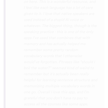
with hearing/understanding low register
voices. Although it can be a little
disconcerting hearing the recordings of
your own voice (nobody likes the sound of
their own voice), it is really helpful to hear
it played back-to-back with the fluent
pronunciation for comparison and self
critique. I think I'm going to have fun with
this app and look forward to learning a
little (or a lot) of Turkish before my holiday
next summer.
Delilah64
App Store