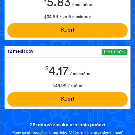
5.83
/ mesačne
$34.99 / za 6 mesiacov
Kúpiť
12 mesiacov
Uložiť 50%
$
4.17
/ mesačne
$49.99 / ročne
Kúpiť
28-dňová záruka vrátenia peňazí
Plány sa obnovujú automaticky. Môžete ich kedykoľvek zrušiť.