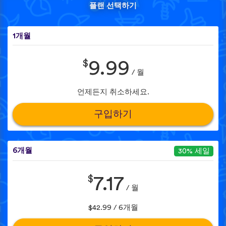
플랜 선택하기
1개월
$
9.99
/ 월
언제든지 취소하세요.
구입하기
6개월
30% 세일
$
7.17
/ 월
$42.99 / 6개월