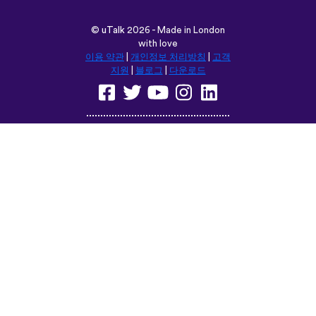
©
uTalk
2026 - Made in London
with love
이용 약관
|
개인정보 처리방침
|
고객
지원
|
블로그
|
다운로드
다음 위치에서 이 사이트를 탐색합
니다:
English
Français
Deutsch
(British)
Español
Italiano
Русский
Nederlands
Svenska
Norsk
Dansk
Suomi
Magyar
Ελληνικά
Türkçe
עברית
中文
日本語
Čeština
Slovenčina
Български
Polski
Română
فارسی
Bahasa
(ایران)
Indonesia