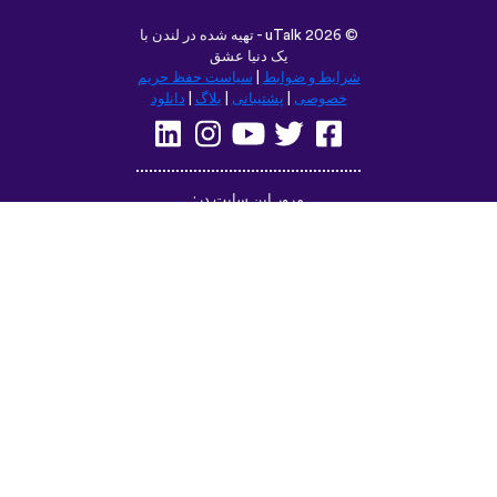
©
uTalk
2026 - تهیه شده در لندن با
یک دنیا عشق
شرایط و ضوابط
|
سیاست حفظ حریم
خصوصی
|
پشتیبانی
|
بلاگ
|
دانلود
مرور این سایت در:
Deutsch
Français
English
(British)
Русский
Italiano
Español
Norsk
Svenska
Nederlands
Magyar
Suomi
Dansk
Ελληνικά
Türkçe
עברית
Čeština
日本語
中文
Polski
Български
Slovenčina
Română
فارسی
Bahasa
(ایران)
Indonesia
한국어
Tiếng
ไทย
Việt