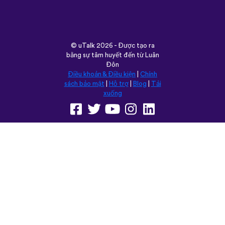
©
uTalk
2026 - Được tạo ra
bằng sự tâm huyết đến từ Luân
Đôn
Điều khoản & Điều kiện
|
Chính
sách bảo mật
|
Hỗ trợ
|
Blog
|
Tải
xuống
Trình duyệt trang web này trong:
English
Français
Deutsch
(British)
Español
Italiano
Русский
Nederlands
Svenska
Norsk
Dansk
Suomi
Magyar
Ελληνικά
Türkçe
עברית
中文
日本語
Čeština