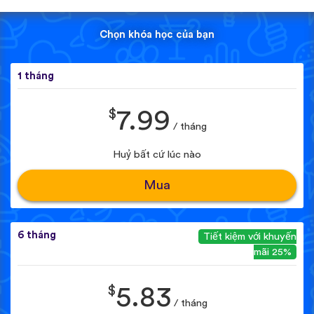
Chọn khóa học của bạn
1 tháng
$
7.99
/ tháng
Huỷ bất cứ lúc nào
Mua
6 tháng
Tiết kiệm với khuyến
mãi 25%
$
5.83
/ tháng