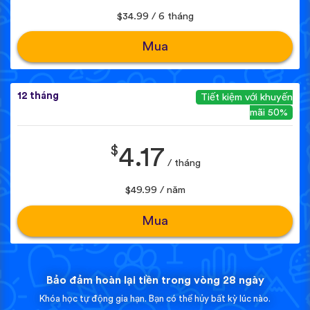
$34.99 / 6 tháng
Mua
12 tháng
Tiết kiệm với khuyến
mãi 50%
$
4.17
/ tháng
$49.99 / năm
Mua
Bảo đảm hoàn lại tiền trong vòng 28 ngày
Khóa học tự động gia hạn. Bạn có thể hủy bất kỳ lúc nào.