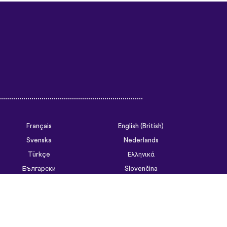
Français
English (British)
Svenska
Nederlands
Türkçe
Ελληνικά
Български
Slovenčina
Tiếng Việt
ไทย