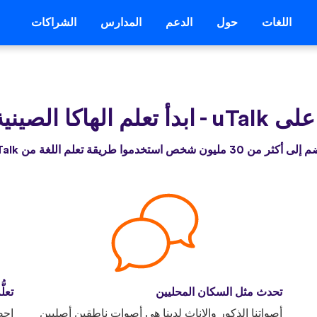
اللغات
حول
الدعم
المدارس
الشراكات
 uTalk
-
ابدأ تعلم الهاكا الصيني
أكثر من 30 مليون شخص استخدموا طريقة تعلم اللغة من uTalk
تحدث مثل السكان المحليين
تعلّ
أصواتنا الذكور والإناث لدينا هي أصوات ناطقين أصليين
احص