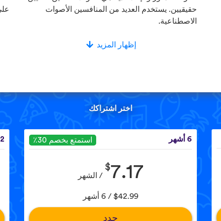
حقيقيين. يستخدم العديد من المنافسين الأصوات
على
الاصطناعية.
إظهار المزيد
اختر اشتراكك
6 أشهر
12 ش
استمتع بخصم 30٪
$
7.17
/ الشهر
$42.99 / 6 أشهر
حدد