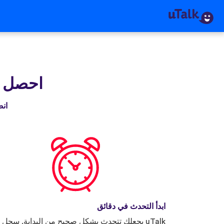
احصل على
انضم إلى 
ابدأ التحدث في دقائق
uTalk يجعلك تتحدث بشكل صحيح من البداية. سجل