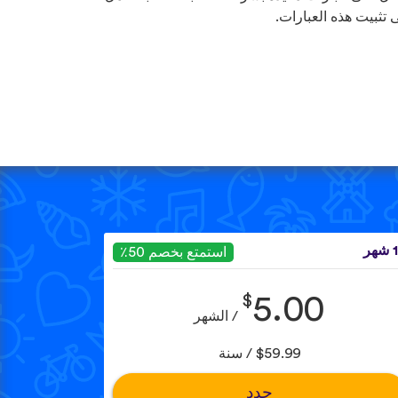
 تثبيت هذه العبارات.
هر
استمتع بخصم 50٪
$
5.00
/ الشهر
$59.99 / سنة
حدد