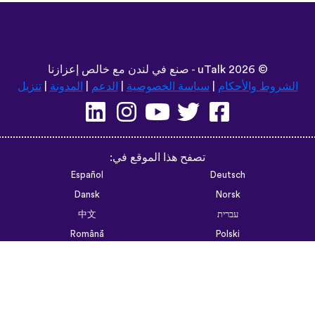
©
2026 - صنع في لندن مع خالص إعزازنا
uTalk
الشروط والأحكام
|
سياسة الخصوصية
|
الدعم
|
المدونة
|
تنزيل
تصفح هذا الموقع في:
Español
Deutsch
Dansk
Norsk
עברית
中文
Română
Polski
Português do Brasil
한국어
Azərbaycan dili
Монгол