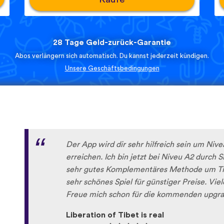
28 Tage Geld-zurück-Garantie
Abos verlängern sich automatisch. Du kannst jederzeit kündigen.
Unsere Geschäftsbedingungen
Der App wird dir sehr hilfreich sein um Niv
erreichen. Ich bin jetzt bei Niveu A2 durch 
sehr gutes Komplementäres Methode um Tib
sehr schönes Spiel für günstiger Preise. Vi
Freue mich schon für die kommenden upgra
Liberation of Tibet is real