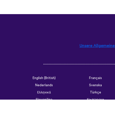
Unsere Allgemein
English (British)
Français
Nederlands
Svenska
Ελληνικά
Türkçe
Slovenčina
Български
ไทย
Tiếng Việt