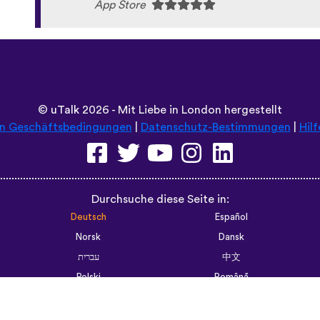
App Store
©
uTalk
2026 - Mit Liebe in London hergestellt
en Geschäftsbedingungen
|
Datenschutz-Bestimmungen
|
Hilf
Durchsuche diese Seite in:
Deutsch
Español
Norsk
Dansk
עברית
中文
Polski
Română
한국어
Português do Brasil
Монгол
Azərbaycan dili