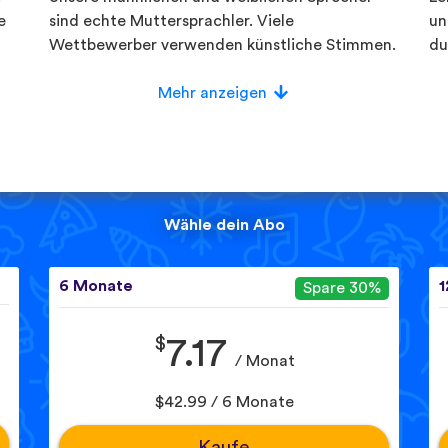
e
sind echte Muttersprachler. Viele
un
Wettbewerber verwenden künstliche Stimmen.
du
Mehr anzeigen
Wähle dein Abo
6 Monate
1
Spare 30%
$
7.17
/ Monat
$42.99 / 6 Monate
Kaufe