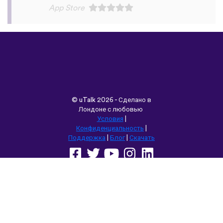
©
uTalk
2026 - Сделано в
Лондоне с любовью
Условия
|
Конфиденциальность
|
Поддержка
|
Блог
|
Скачать
Выбрать другой язык сайта:
English
Français
Deutsch
(British)
Español
Italiano
Русский
Nederlands
Svenska
Norsk
Dansk
Suomi
Magyar
Ελληνικά
Türkçe
עברית
中文
日本語
Čeština
Slovenčina
Български
Polski
Română
فارسی
Bahasa