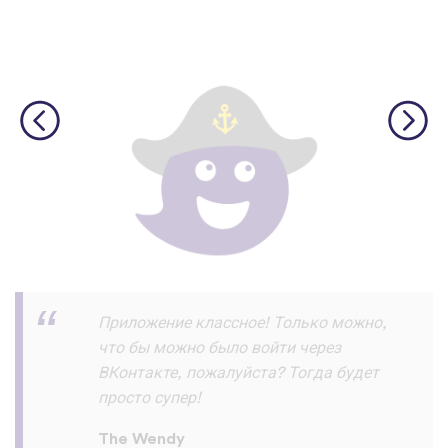
Скачал и прохожу уроки на ура!!! и
запоминаю их хорошо ! Пока все
отлично нет жалоб :) спасибо
разработчикам
Азик Имомов
App Store