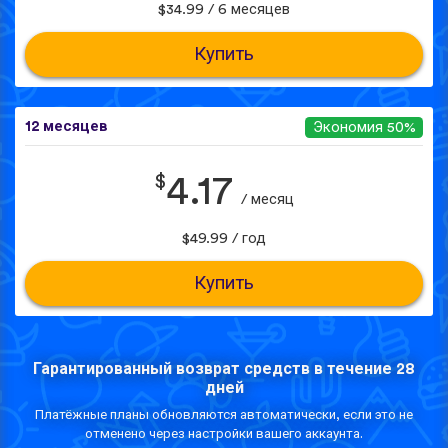
$34.99 / 6 месяцев
Купить
12 месяцев
Экономия 50%
$
4.17
/ месяц
$49.99 / год
Купить
Гарантированный возврат средств в течение 28
дней
Платёжные планы обновляются автоматически, если это не
отменено через настройки вашего аккаунта.