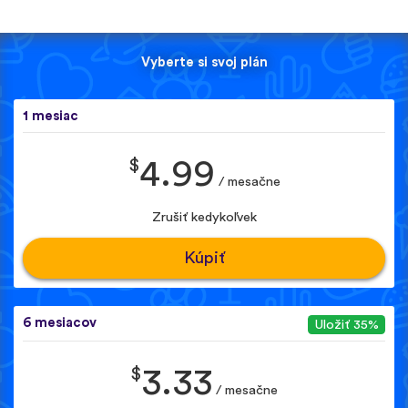
Vyberte si svoj plán
1 mesiac
$
4.99
/ mesačne
Zrušiť kedykoľvek
Kúpiť
6 mesiacov
Uložiť 35%
$
3.33
/ mesačne