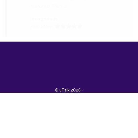
©
uTalk
2026 -
Vyrobené s láskou v
Londýne
Všeobecné obchodné
podmienky
|
Zásady
ochrany osobných
údajov
|
Podpora
|
Blog
|
Stiahnuť&nbsp;
Prehliadnite si túto
stránku v:
English
Français
Deutsch
(British)
Español
Italiano
Русский
Nederlands
Svenska
Norsk
Dansk
Suomi
Magyar
Ελληνικά
Türkçe
עברית