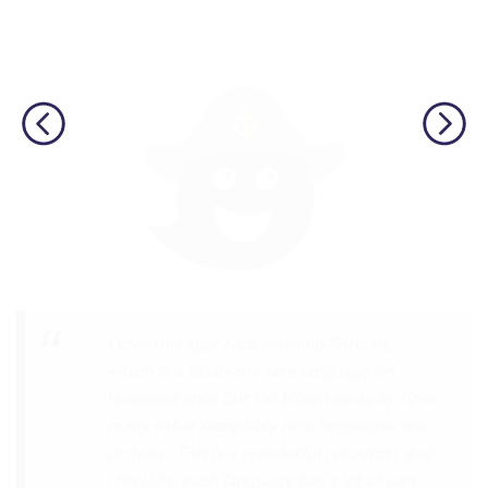
Although I only downloaded the app today,
I'm liking what I have seen, so far. I have
been playing around with it to try to learn
the format and how to navigate around
the app and have found it to be really user
friendly. When listening to the fluent
speakers' pronunciation, I really liked that
the phrase was spoken by both male and
female speakers, as I sometimes struggle
with hearing/understanding low register
voices. Although it can be a little