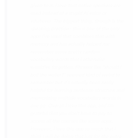
disconcerting hearing the recordings of
your own voice (nobody likes the sound of
their own voice), it is really helpful to hear
it played back-to-back with the fluent
pronunciation for comparison and self
critique. I think I'm going to have fun with
this app and look forward to learning a
little (or a lot) of Turkish before my holiday
next summer.
Delilah64
App Store