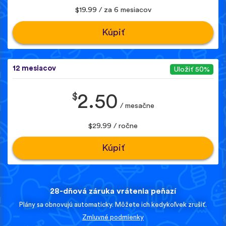
$19.99 / za 6 mesiacov
Kúpiť
12 mesiacov
Uložiť 50%
$
2.50
/ mesačne
$29.99 / ročne
Kúpiť
28-dňová záruka vrátenia peňazí
Plány sa obnovujú automaticky. Môžete ich kedykoľvek zrušiť.
Zmluvné podmienky