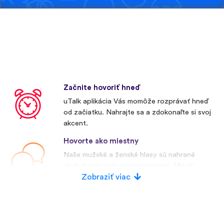
Začnite hovoriť hneď
uTalk aplikácia Vás momôže rozprávať hneď
od začiatku. Nahrajte sa a zdokonaľte si svoj
akcent.
Hovorte ako miestny
Naše mužské a ženské hlasy sú nahrané
skutočnými rodenými hovorcami. Mnohí
konkurenti používajú umelé hlasy.
Zobraziť viac