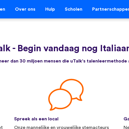
len
Over ons
Hulp
Scholen
Partnerschappe
alk
-
Begin vandaag nog Italiaan
e meer dan 30 miljoen mensen die uTalk's talenleermethode
Spreek als een local
Ga
et
Onze mannelijke en vrouwelijke stemacteurs
Ne