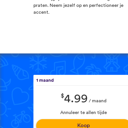
praten. Neem jezelf op en perfectioneer je
accent.
1 maand
$
4.99
/ maand
Annuleer te allen tijde
Koop