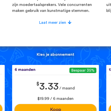
zijn moedertaalsprekers. Vele concurrenten
ui
maken gebruik van kunstmatige stemmen.
bl
Laat meer zien
Kies je abonnement
6 maanden
1
Bespaar 35%
$
3.33
/ maand
$19.99 / 6 maanden
Koop