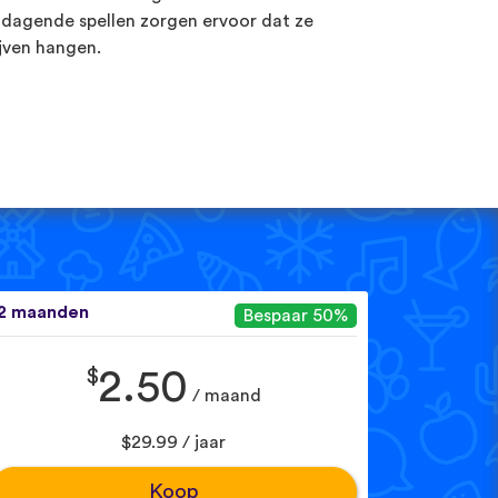
tdagende spellen zorgen ervoor dat ze
ijven hangen.
2 maanden
Bespaar 50%
$
2.50
/ maand
$29.99 / jaar
Koop