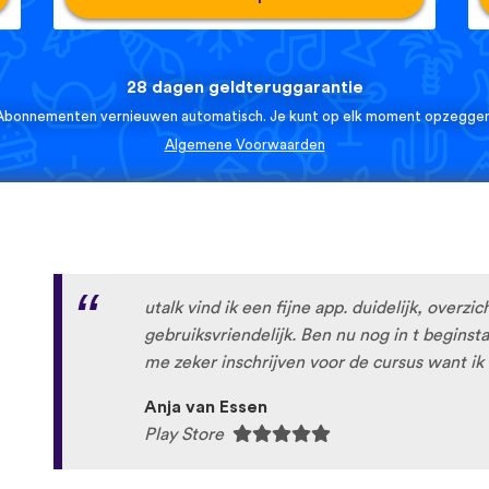
28 dagen geldteruggarantie
Abonnementen vernieuwen automatisch. Je kunt op elk moment opzeggen
Algemene Voorwaarden
utalk vind ik een fijne app. duidelijk, overzic
gebruiksvriendelijk. Ben nu nog in t begins
me zeker inschrijven voor de cursus want ik 
Anja van Essen
Play Store