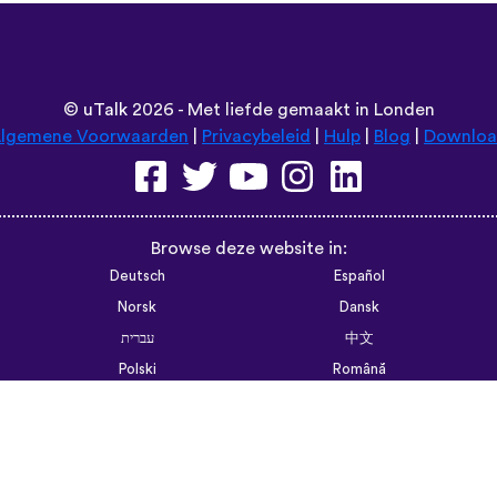
©
uTalk
2026 - Met liefde gemaakt in Londen
lgemene Voorwaarden
|
Privacybeleid
|
Hulp
|
Blog
|
Downlo
Browse deze website in:
Deutsch
Español
Norsk
Dansk
עברית
中文
Polski
Română
한국어
Português do Brasil
Монгол
Azərbaycan dili