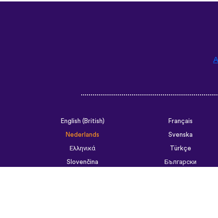
A
English (British)
Français
Nederlands
Svenska
Ελληνικά
Türkçe
Slovenčina
Български
ไทย
Tiếng Việt