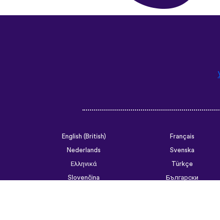
English (British)
Français
Nederlands
Svenska
Ελληνικά
Türkçe
Slovenčina
Български
ไทย
Tiếng Việt