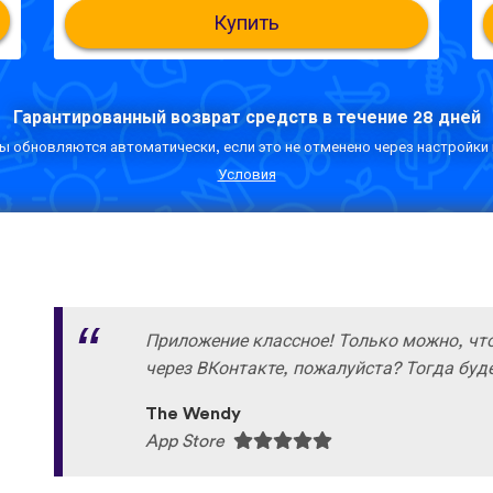
Купить
Гарантированный возврат средств в течение 28 дней
 обновляются автоматически, если это не отменено через настройки 
Условия
Приложение классное! Только можно, чт
через ВКонтакте, пожалуйста? Тогда буде
The Wendy
App Store