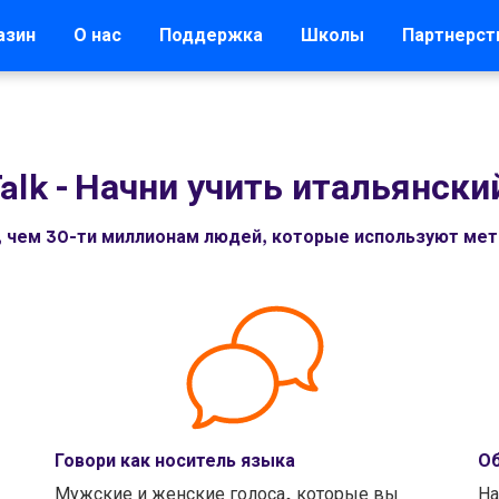
азин
О нас
Поддержка
Школы
Партнерст
alk
-
Начни учить итальянски
, чем 30-ти миллионам людей, которые используют мето
Говори как носитель языка
Об
Мужские и женские голоса, которые вы
На