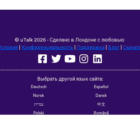
©
uTalk
2026 - Сделано в Лондоне с любовью
Условия
|
Конфиденциальность
|
Поддержка
|
Блог
|
Скачат
Выбрать другой язык сайта:
Deutsch
Español
Norsk
Dansk
עברית
中文
Polski
Română
한국어
Português do Brasil
Монгол
Azərbaycan dili