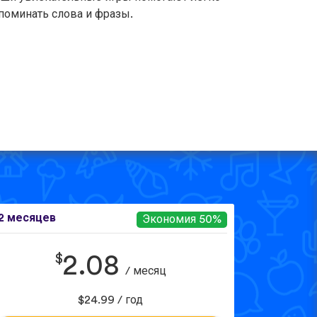
поминать слова и фразы.
2 месяцев
Экономия 50%
$
2.08
/ месяц
$24.99 / год