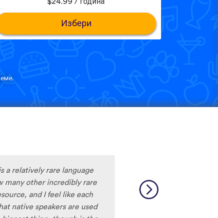
$24.99 / година
Избери
еме.
m liking what I have seen, so
y to learn the format and how
to be really user friendly.
ciation, I really liked that