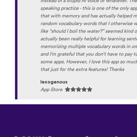
the phrase was spoken by both male and fem
sometimes struggle with hearing/understand
Although it can be a little disconcerting hea
own voice (nobody likes the sound of their own
to hear it played back-to-back with the flue
comparison and self critique. I think I'm goi
and look forward to learning a little (or a lo
next summer.
Delilah64
App Store
©
uTalk
2026 - Произведено в Лондон с любов
 условия
|
Политика на поверителност
|
Поддръжка
|
Блог
|