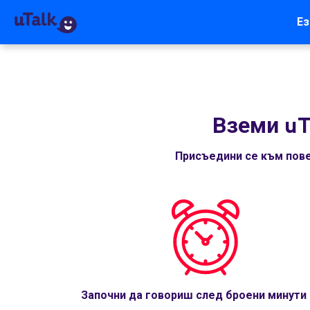
Ез
Вземи uT
Присъедини се към пове
Започни да говориш след броени минути