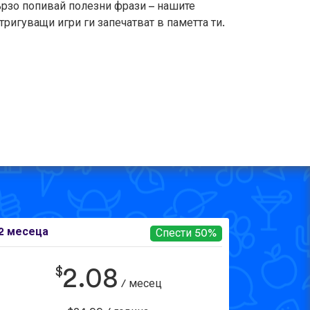
рзо попивай полезни фрази – нашите
тригуващи игри ги запечатват в паметта ти.
2 месеца
Спести 50%
$
2.08
/ месец