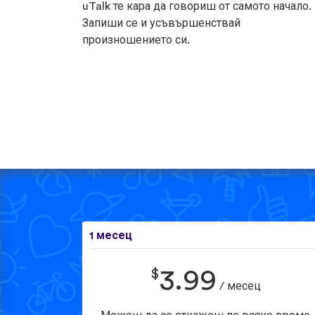
uTalk те кара да говориш от самото начало.
Запиши се и усъвършенствай
произношението си.
1 месец
$
3.99
/ месец