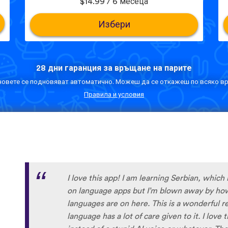
$14.99 / 6 месеца
Избери
28 дни гаранция за връщане на парите
овете се подновяват автоматично. Можеш да се откажеш по всяко вр
Правила и условия
Although I only downloaded the app today, I'
far. I have been playing around with it to tr
to navigate around the app and have found it 
When listening to the fluent speakers' pronun