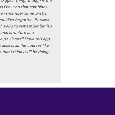
ale speakers, as I
ing low register voices.
ring the recordings of your
 voice), it is really helpful
nt pronunciation for
ng to have fun with this app
t) of Turkish before my holiday
Изтегляне