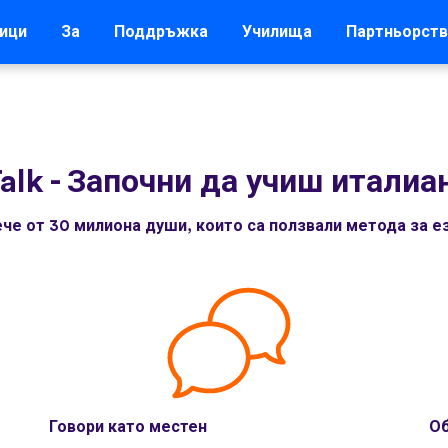
ици
За
Поддръжка
Училища
Партньорств
alk
-
Започни да учиш италиа
че от 30 милиона души, които са ползвали метода за ез
Говори като местен
Об