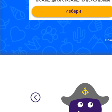
Можеш да се откажеш по всяко време
Избери
План