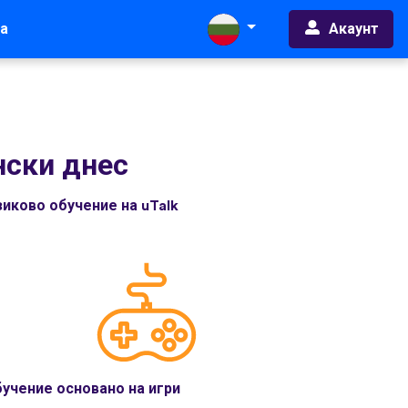
Акаунт
а
нски днес
иково обучение на uTalk
учение основано на игри