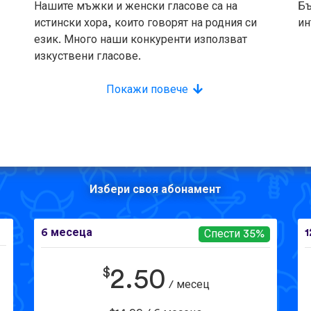
Нашите мъжки и женски гласове са на
Бъ
истински хора, които говорят на родния си
ин
език. Много наши конкуренти използват
изкуствени гласове.
Покажи повече
Избери своя абонамент
6 месеца
1
Спести 35%
$
2.50
/ месец