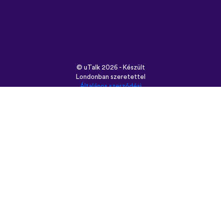
©
uTalk
2026 - Készült
Londonban szeretettel
Általános szerződési
feltételek
|
Adatbiztonság
|
Támogatás
|
Blog
|
Letöltés
Használt böngésző:
English
Français
Deutsch
(British)
Español
Italiano
Русский
Nederlands
Svenska
Norsk
Dansk
Suomi
Magyar
Ελληνικά
Türkçe
עברית
中文
日本語
Čeština
Slovenčina
Български
Polski
Română
فارسی
Bahasa