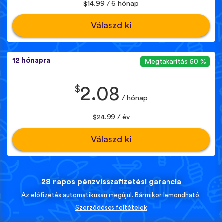
$14.99 / 6 hónap
Válaszd ki
12 hónapra
Megtakarítás 50 %
$
2.08
/ hónap
$24.99 / év
Válaszd ki
28 napos pénzvisszafizetési garancia
Az előfizetés automatikusan megújul. Bármikor lemondható.
Szerződéses feltételek