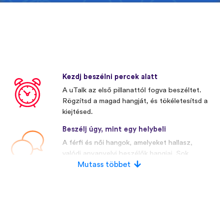
Kezdj beszélni percek alatt
A uTalk az első pillanattól fogva beszéltet.
Rögzítsd a magad hangját, és tökéletesítsd a
kiejtésed.
Beszélj úgy, mint egy helybeli
A férfi és női hangok, amelyeket hallasz,
valódi anyanyelvi beszélők hangjai. Sok
versenytársunk mesterségesen előállított
Mutass többet
hangokat használ.