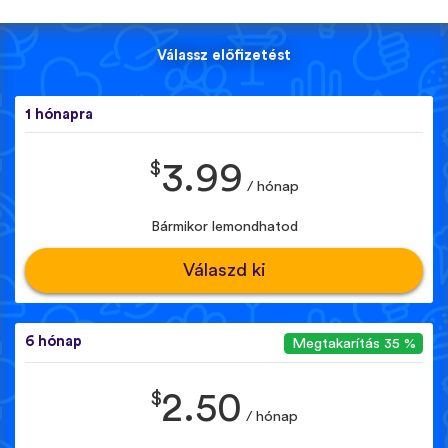
Válassz előfizetést
1 hónapra
$
3.99
/ hónap
Bármikor lemondhatod
Válaszd ki
6 hónap
Megtakarítás 35 %
$
2.50
/ hónap