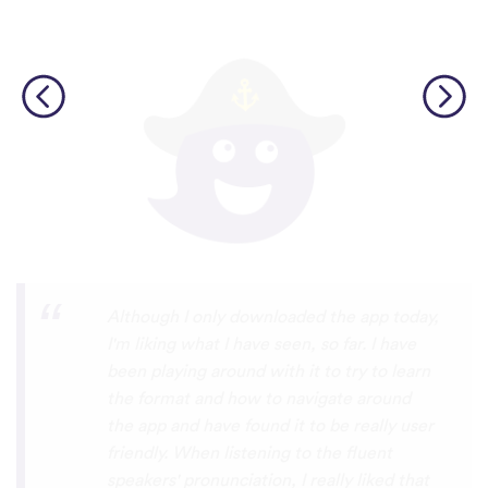
I’m SOOOOO grateful, you are literally
the only app who has SO MANY African
languages !!!!! I recently took a DNA test
and I really want to reconnect with my
African roots and it’s so hard to find
African languages other than Swahili on
the internet and the resources aren’t
easily accessible… the fact that you have
So many languages makes me so happy
because of you, I’ll be able to learn
Lingala, Yoruba , Zulu , Xhosa !!! Thank
you x10000000 ! And your games are very