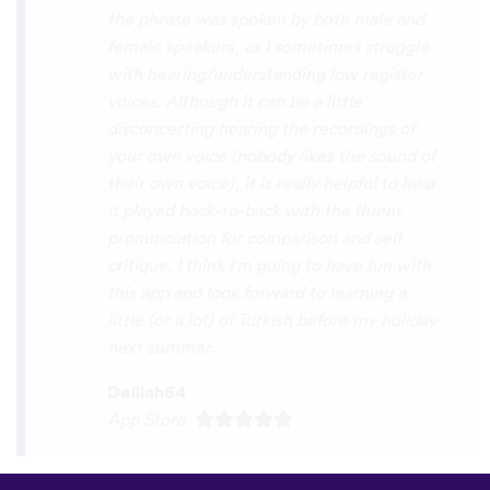
interactive, fun and the vocabulary words
that you suggest offer a great virtual
immersion / introduction to the language
:) perfect for beginners!!! Ps: Are you
planing to add Ewe , Fon and Akan in the
future?
😍
😍
😍
they are the official
languages of Benin, Togo and Ghana :D
Thanks
🙏
😊
Sunshiiiine_004
App Store