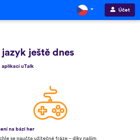
Účet
 jazyk ještě dnes
 aplikací uTalk
ení na bázi her
chle se naučte užitečné fráze – díky našim