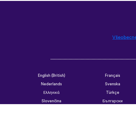
Všeobecn
English (British)
Français
Nederlands
Svenska
Ελληνικά
Türkçe
Slovenčina
Български
ไทย
Tiếng Việt