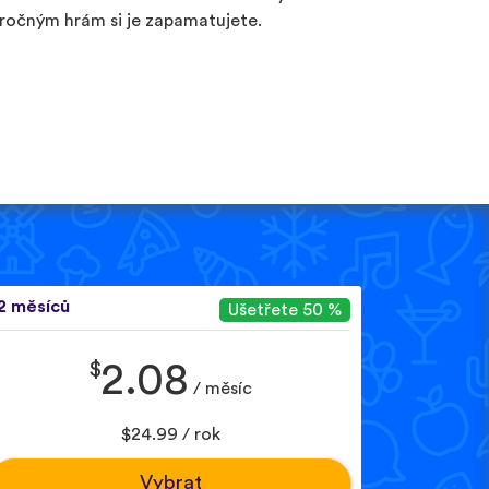
ročným hrám si je zapamatujete.
2 měsíců
Ušetřete 50 %
$
2.08
/ měsíc
$24.99 / rok
Vybrat