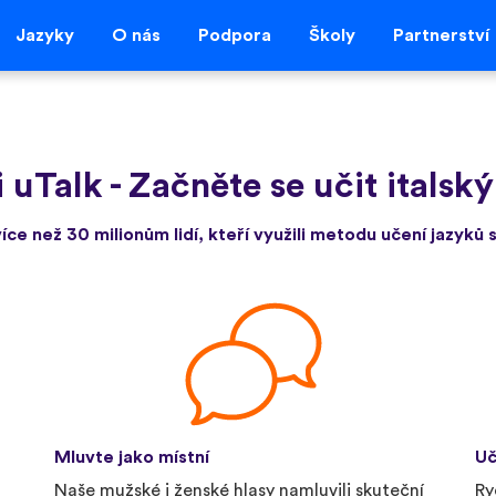
Jazyky
O nás
Podpora
Školy
Partnerství
i uTalk
-
Začněte se učit italský
více než 30 milionům lidí, kteří využili metodu učení jazyků s
Mluvte jako místní
Uč
Naše mužské i ženské hlasy namluvili skuteční
Ry