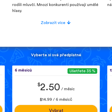
rodilí mluvčí. Mnozí konkurenti používají umělé
ná
hlasy.
Zobrazit více
Vyberte si své předplatné
6 měsíců
1
Ušetřete 35 %
$
2.50
/ měsíc
$14.99 / 6 měsíců
Vybrat