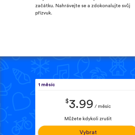
začátku. Nahrávejte se a zdokonalujte svůj
přízvuk.
1 měsíc
$
3.99
/ měsíc
Můžete kdykoli zrušit
Vybrat