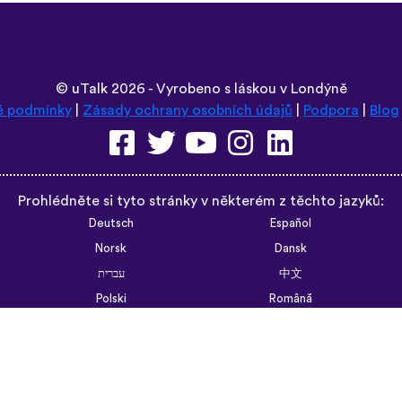
©
uTalk
2026 - Vyrobeno s láskou v Londýně
é podmínky
|
Zásady ochrany osobních údajů
|
Podpora
|
Blog
Prohlédněte si tyto stránky v některém z těchto jazyků:
Deutsch
Español
Norsk
Dansk
עברית
中文
Polski
Română
한국어
Português do Brasil
Монгол
Azərbaycan dili