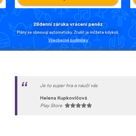
28denní záruka vrácení peněz
Plány se obnovují automaticky. Zrušit je můžete kdykoli.
Všeobecné podmínky