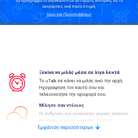
Τα προγράμματα ανανεώνονται αυτόματα. Μπορείς να τα
ακυρώσεις ανά πάσα στιγμή.
Όροι και Προϋποθέσεις
Ξεκίνα να μιλάς μέσα σε λίγα λεπτά
Το uTalk σε κάνει να μιλάς από την αρχή.
Ηχογράφησε τον εαυτό σου και
τελειοποίησε την προφορά σου.
Μίλησε σαν ντόπιος
Οι ανδρικές και γυναικείες φωνές ανήκουν
σε πραγματικούς ομιλητές. Πολλοί
Εμφάνιση περισσότερων
ανταγωνιστές χρησιμοποιούν τεχνητές
φωνές.