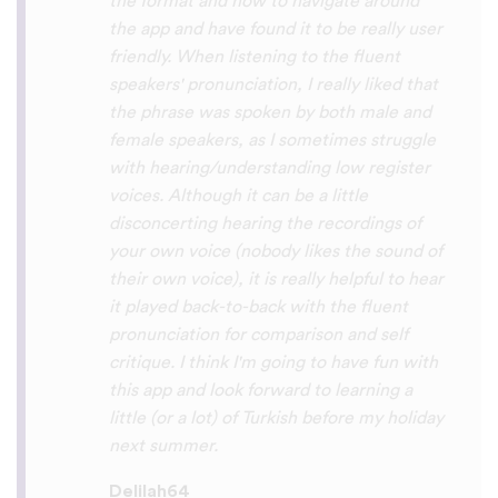
So many languages makes me so happy
because of you, I’ll be able to learn
Lingala, Yoruba , Zulu , Xhosa !!! Thank
you x10000000 ! And your games are very
interactive, fun and the vocabulary words
that you suggest offer a great virtual
immersion / introduction to the language
:) perfect for beginners!!! Ps: Are you
planing to add Ewe , Fon and Akan in the
future?
😍
😍
😍
they are the official
languages of Benin, Togo and Ghana :D
Thanks
🙏
😊
Sunshiiiine_004
App Store