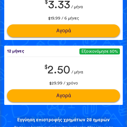
$
3.33
/ μήνα
$19.99 / 6 μήνες
Αγορά
12 μήνες
Εξοικονόμησε 50%
$
2.50
/ μήνα
$29.99 / χρόνο
Αγορά
Εγγύηση επιστροφής χρημάτων 28 ημερών