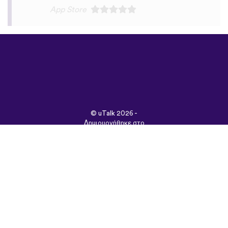
©
uTalk
2026 -
Δημιουργήθηκε στο
Λονδίνο με αγάπη
Όροι & Προϋποθέσεις
|
Πολιτική Απορρήτου
|
Υποστήριξη
|
Blog
|
Λήψη
Περιήγηση στον
ιστότοπο σε:
English
Français
Deutsch
(British)
Español
Italiano
Русский
Nederlands
Svenska
Norsk
Dansk
Suomi
Magyar