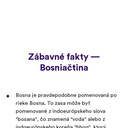
Zábavné fakty —
Bosniačtina
Bosna je pravdepodobne pomenovaná po
rieke Bosna. To zasa môže byť
pomenované z indoeurópskeho slova
"bosana", čo znamená "voda" alebo z
indoeurópskeho koreňa "bhog", ktorý