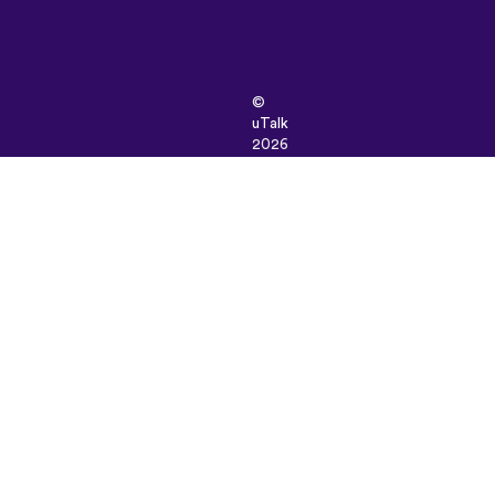
©
uTalk
2026
-
Tillverkad
i
London
med
kärlek
Användarvillkor
|
Integritetspolicy
|
Support
|
Blogg
|
Ladda
ner