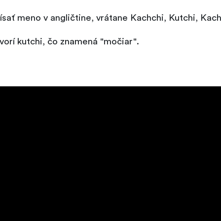
sať meno v angličtine, vrátane Kachchi, Kutchi, Kach
vorí kutchi, čo znamená "močiar".