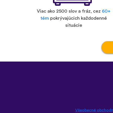
Viac ako 2500 slov a fráz, cez
60+
tém
pokrývajúcich každodenné
situácie
Všeobecné obchodn