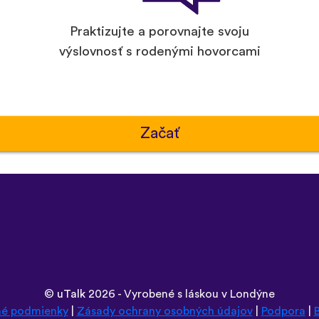
Praktizujte a porovnajte svoju
výslovnosť s rodenými hovorcami
Začať
©
uTalk
2026 - Vyrobené s láskou v Londýne
é podmienky
|
Zásady ochrany osobných údajov
|
Podpora
|