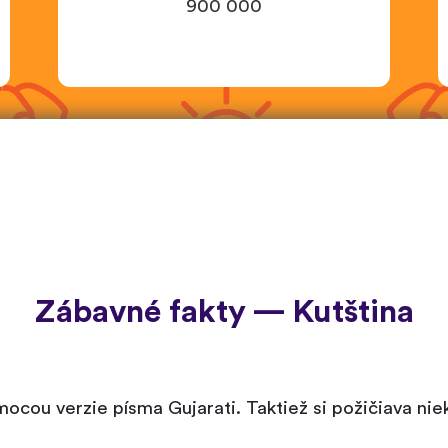
900 000
Zábavné fakty — Kutština
omocou verzie písma Gujarati. Taktiež si požičiava nie