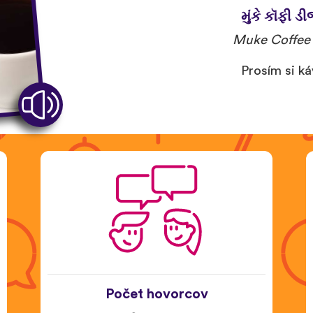
મુંકે કૉફી ડી
Muke Coffee 
Prosím si ká
Počet hovorcov