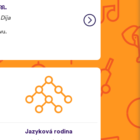
જા.
Dija
vu.
Jazyková rodina