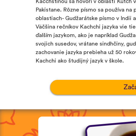
Kaččhštinou sa hovorí v oblasťi Kutch 
Pakistane. Rôzne písmo sa používa na 
oblastiach- Gudžarátske písmo v Indii 
Väčšina rečníkov Kachchi jazyka vie ti
ďalším jazykom, ako je napríklad Gudžar
svojich susedov, vrátane sindhčiny, gud
zachovanie jazyka prebieha už 50 roko
Kachchi ako študijný jazyk v škole.
Zač