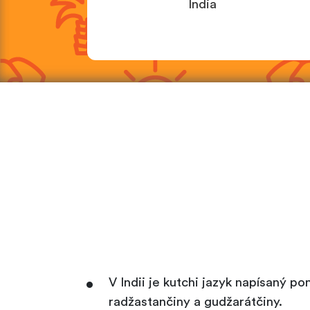
India
V Indii je kutchi jazyk napísaný p
radžastančiny a gudžarátčiny.