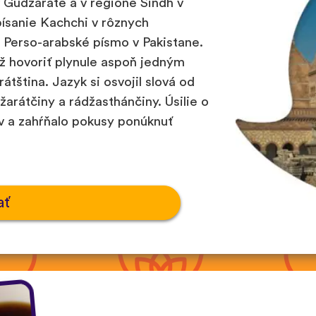
v Gudžaráte a v regióne Sindh v
písanie Kachchi v rôznych
a Perso-arabské písmo v Pakistane.
ež hovoriť plynule aspoň jedným
átština. Jazyk si osvojil slová od
žarátčiny a rádžasthánčiny. Úsilie o
v a zahŕňalo pokusy ponúknuť
ať