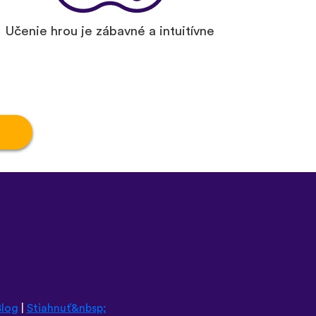
Učenie hrou je zábavné a intuitívne
Blog
|
Stiahnuť&nbsp;