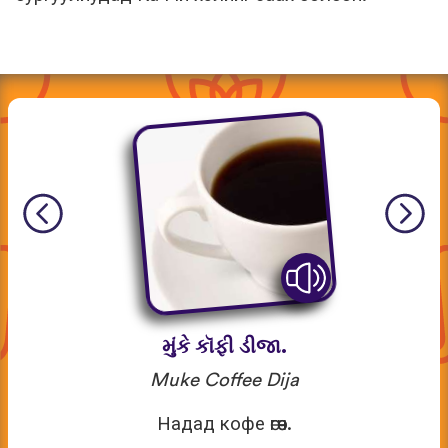
મુંકે કૉફી ડીજા.
Muke Coffee Dija
Надад кофе өгөөч.