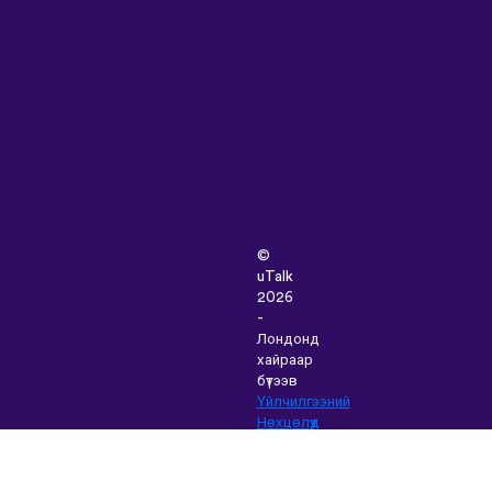
©
uTalk
2026
-
Лондонд
хайраар
бүтээв
Үйлчилгээний
Нөхцөлүүд
|
Нууцлалын
Бодлого