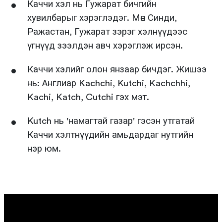
Каччи хэл нь Гужарат бичгийн
хувилбарыг хэрэглэдэг. Мөн Синди,
Ражастан, Гужарат зэрэг хэлнүүдээс
үгнүүд зээлдэн авч хэрэглэж ирсэн.
Каччи хэлийг олон янзаар бичдэг. Жишээ
нь: Англиар Kachchi, Kutchi, Kachchhi,
Kachi, Katch, Cutchi гэх мэт.
Kutch нь 'намагтай газар' гэсэн утгатай
Каччи хэлтнүүдийн амьдардаг нутгийн
нэр юм.