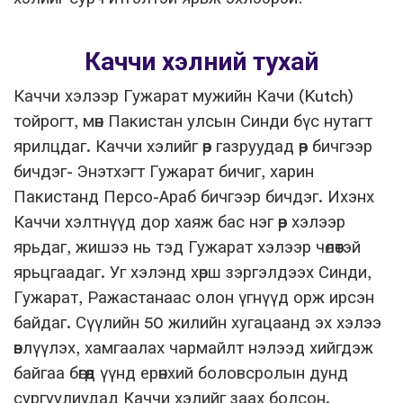
Каччи хэлний тухай
Каччи хэлээр Гужарат мужийн Качи (Kutch)
тойрогт, мөн Пакистан улсын Синди бүс нутагт
ярилцдаг. Каччи хэлийг өөр газруудад өөр бичгээр
бичдэг- Энэтхэгт Гужарат бичиг, харин
Пакистанд Персо-Араб бичгээр бичдэг. Ихэнх
Каччи хэлтнүүд дор хаяж бас нэг өөр хэлээр
ярьдаг, жишээ нь тэд Гужарат хэлээр чөлөөтэй
ярьцгаадаг. Уг хэлэнд хөрш зэргэлдээх Синди,
Гужарат, Ражастанаас олон үгнүүд орж ирсэн
байдаг. Сүүлийн 50 жилийн хугацаанд эх хэлээ
өвлүүлэх, хамгаалах чармайлт нэлээд хийгдэж
байгаа бөгөөд үүнд ерөнхий боловсролын дунд
сургуулиудад Каччи хэлийг заах болсон.