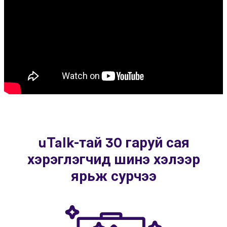
uTalk-тай 30 гаруй сая
хэрэглэгчид шинэ хэлээр
ярьж сурчээ