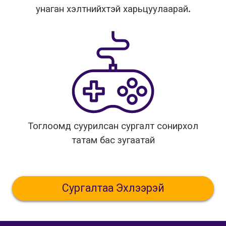
унаган хэлтнийхтэй харьцуулаарай.
Тоглоомд суурилсан сургалт сонирхол
татам бас зугаатай
Сургалтаа Эхлээрэй