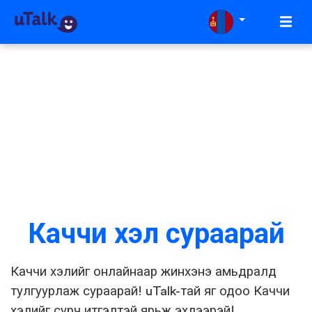
Каччи хэл сураарай
Каччи хэлийг онлайнаар жинхэнэ амьдралд
тулгуурлаж сураарай! uTalk-тай яг одоо Каччи
хэлийг сурч итгэлтэй ярьж эхлээрэй!