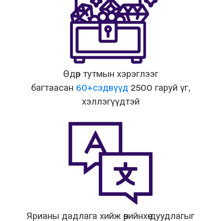
Өдөр тутмын хэрэглээг
багтаасан
60+сэдвүүд
2500 гаруй үг,
хэллэгүүдтэй
Ярианы дадлага хийж өөрийнхөө дуудлагыг