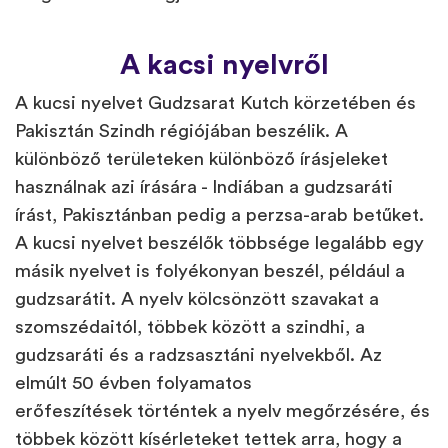
A kacsi nyelvről
A kucsi nyelvet Gudzsarat Kutch körzetében és
Pakisztán Szindh régiójában beszélik. A
különböző területeken különböző írásjeleket
használnak azi írására - Indiában a gudzsaráti
írást, Pakisztánban pedig a perzsa-arab betűket.
A kucsi nyelvet beszélők többsége legalább egy
másik nyelvet is folyékonyan beszél, például a
gudzsarátit. A nyelv kölcsönzött szavakat a
szomszédaitól, többek között a szindhi, a
gudzsaráti és a radzsasztáni nyelvekből. Az
elmúlt 50 évben folyamatos
erőfeszítések történtek a nyelv megőrzésére, és
többek között kísérleteket tettek arra, hogy a