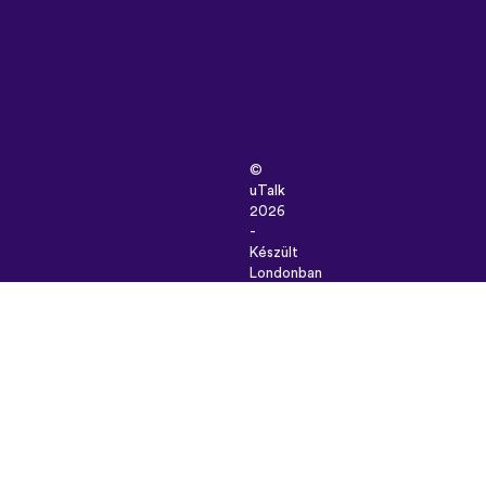
©
uTalk
2026
-
Készült
Londonban
szeretettel
Általános
szerződési
feltételek
|
Adatbiztonság
|
Támogatás
|
Blog