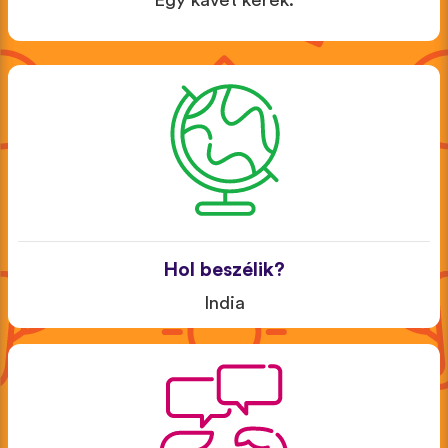
Egy kávét kérek.
Hol beszélik?
India