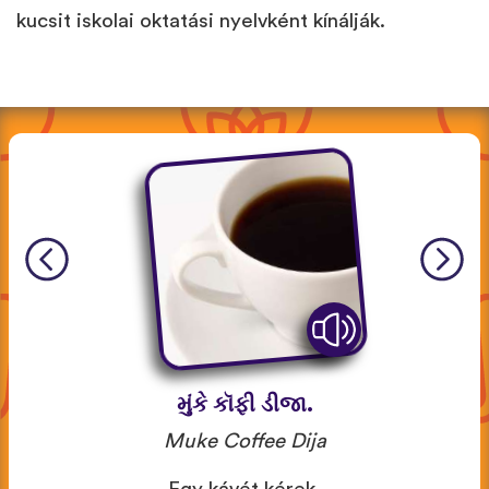
kucsit iskolai oktatási nyelvként kínálják.
મુંકે કૉફી ડીજા.
Muke Coffee Dija