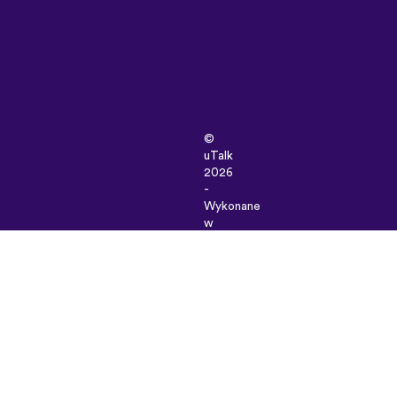
©
uTalk
2026
-
Wykonane
w
Londynie
z
miłością
Zasady
i
Warunki
|
Polityka
prywatności
|