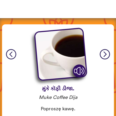
મુંકે કૉફી ડીજા.
Muke Coffee Dija
Poproszę kawę.