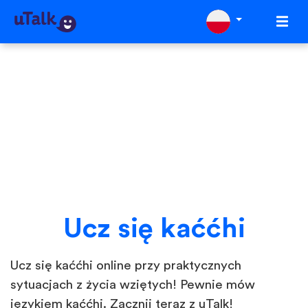
Ucz się kaććhi
Ucz się kaććhi online przy praktycznych
sytuacjach z życia wziętych! Pewnie mów
językiem kaććhi. Zacznij teraz z uTalk!