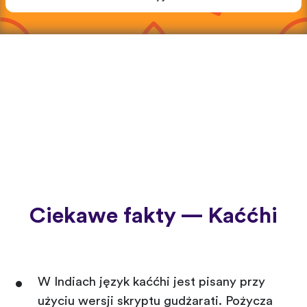
Ciekawe fakty — Kaććhi
W Indiach język kaććhi jest pisany przy
użyciu wersji skryptu gudżarati. Pożycza