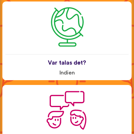
Var talas det?
Indien