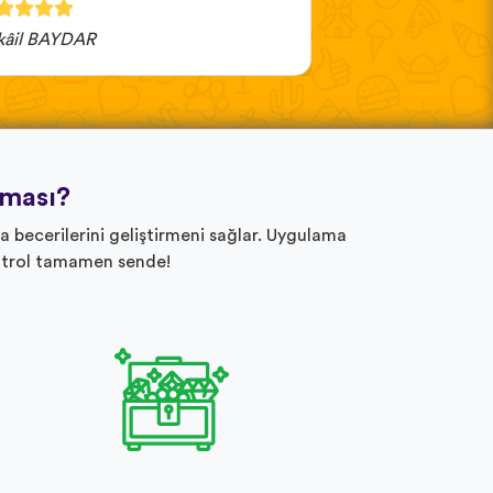
kâil BAYDAR
Ayşe orğun
aması?
 becerilerini geliştirmeni sağlar. Uygulama
ontrol tamamen sende!