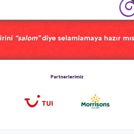
irini
“salom”
diye selamlamaya hazır mı
Partnerlerimiz