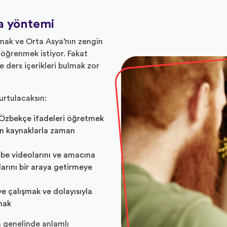
a yöntemi
rmak ve Orta Asya’nın zengin
 öğrenmek istiyor. Fakat
 ders içerikleri bulmak zor
urtulacaksın:
 Özbekçe ifadeleri öğretmek
nan kaynaklarla zaman
be videolarını ve amacına
rını bir araya getirmeye
 çalışmak ve dolayısıyla
mak
 genelinde anlamlı