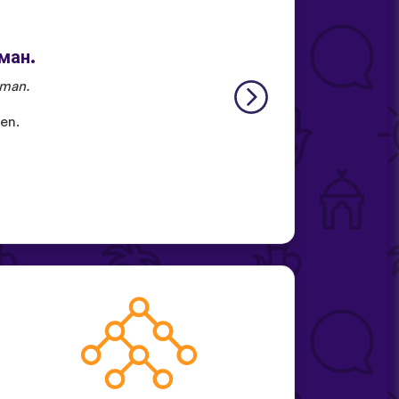
иман.
man.
fen.