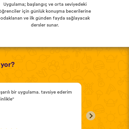
Uygulama; başlangıç ve orta seviyedeki
öğrenciler için günlük konuşma becerilerine
odaklanan ve ilk günden fayda sağlayacak
dersler sunar.
üyor?
şarılı bir uygulama. tavsiye ederim
"kesinlikle yüklem
inlikle"
uygulama"