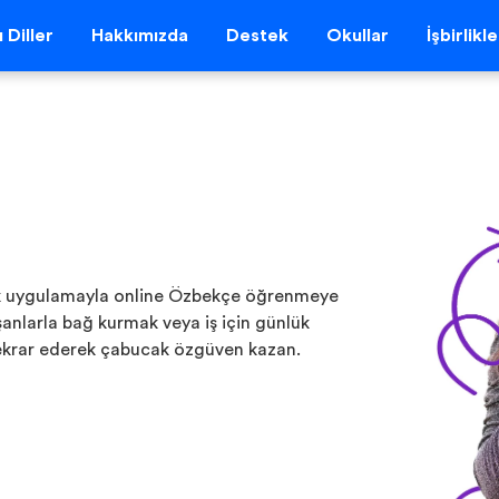
 Diller
Hakkımızda
Destek
Okullar
İşbirlikl
cak uygulamayla online Özbekçe öğrenmeye
nlarla bağ kurmak veya iş için günlük
 tekrar ederek çabucak özgüven kazan.