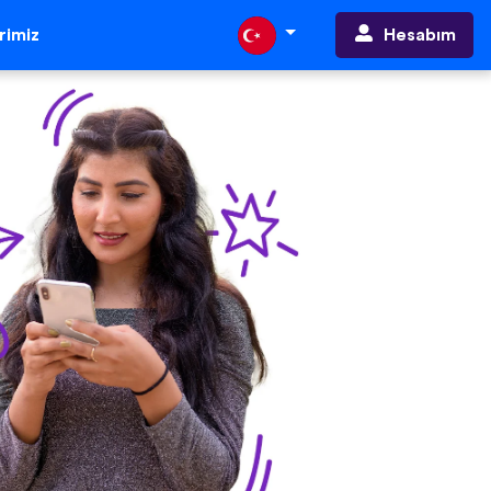
Hesabım
erimiz