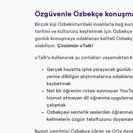
Özgüvenle Özbekçe konuşm
Birçok kişi Özbekistan’daki insanlarla bağ ku
tarihini ve kültürünü keşfetmek için Özbekçe
günlük konuşmaya odaklanan kaliteli Özbekçe
olabiliyor.
Çözümün uTalk!
uTalk’u kullanarak şu zorlukları yaşamaktan k
Gerçek hayatta işine yarayacak günlük
yerine dilbilgisi alıştırmalarına odakla
kaybetmek
Net bir öğrenim rotası sunmayan YouTu
hizmet etmeyen dil öğrenme uygulamala
çalışmak
Özbekçeyi sentetik seslerden öğrenmeye
kelimelerin özgün telaffuzunu duyama
Bugün çevrimiçi Özbekçe öğren ve Orta Asya