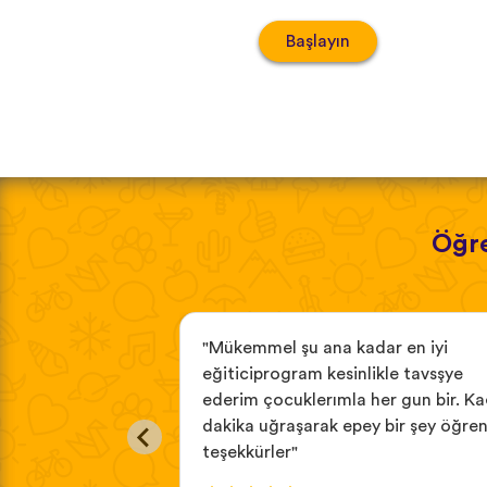
Başlayın
Öğre
de kullanmak için
"Mükemmel şu ana kadar en iyi
aori dili ve
eğiticiprogram kesinlikle tavsşye
daha önce hiçbir
ederim çocuklerımla her gun bir. Ka
tim."
dakika uğraşarak epey bir şey öğre
teşekkürler"