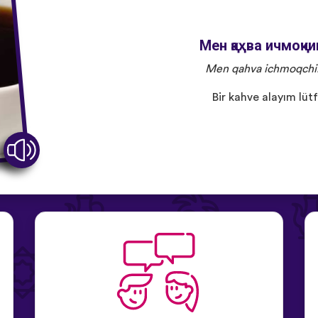
Мен қаҳва ичмоқч
Men qahva ichmoqchi
Bir kahve alayım lüt