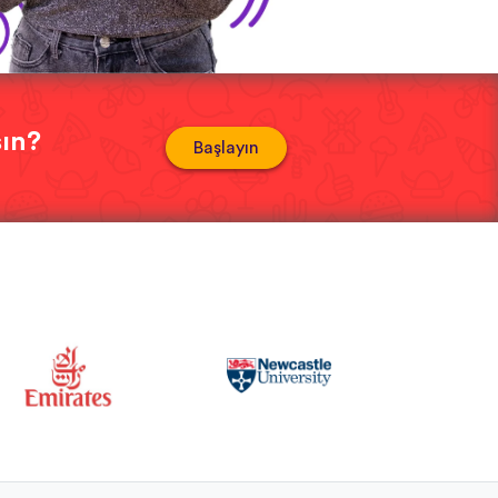
sın?
Başlayın