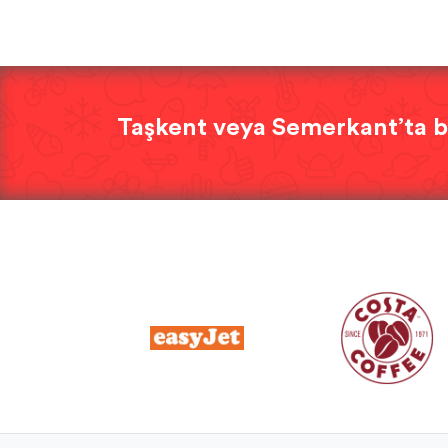
Taşkent veya Semerkant’ta b