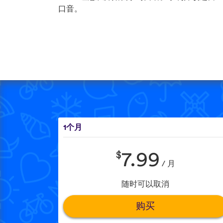
口音。
1个月
$
7.99
/ 月
随时可以取消
购买