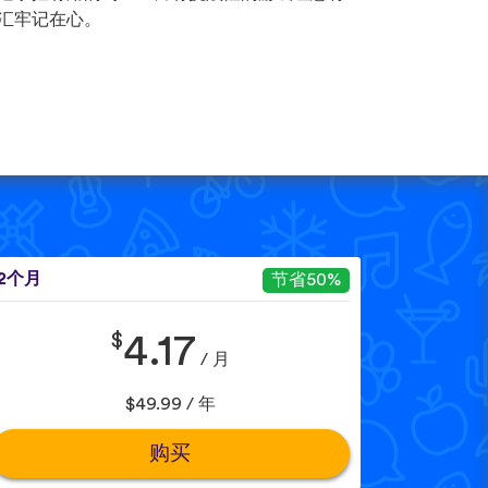
汇牢记在心。
12个月
节省50%
$
4.17
/ 月
$49.99 / 年
购买