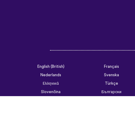
English (British)
Français
Nederlands
Svenska
Ελληνικά
Türkçe
Slovenčina
Български
ไทย
Tiếng Việt