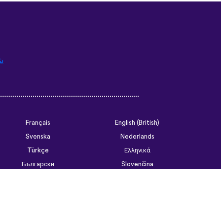
ش
Français
English (British)
Svenska
Nederlands
Türkçe
Ελληνικά
Български
Slovenčina
Tiếng Việt
ไทย