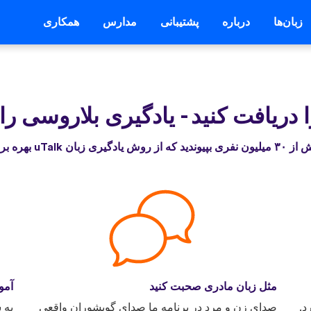
زبان‌ها
درباره
پشتیبانی
مدارس
همکاری
-
یادگیری بلاروسی را
 از روش یادگیری زبان uTalk بهره برده‌اند
مثل زبان مادری صحبت کنید
آمو
د.
صدای زن و مرد در برنامه ما صدای گویشوران واقعی
به 