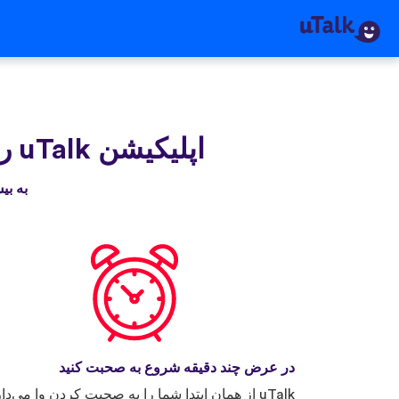
اپلیکیشن uTalk‌ را دریافت کنید
به بیش از ۳۰ میلیون نفری بپیوندید که
در عرض چند دقیقه شروع به صحبت کنید
uTalk از همان ابتدا شما را به صحبت کردن وا می‌دار