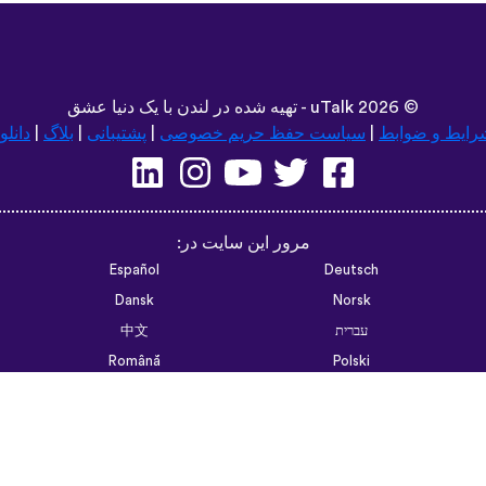
©
2026 - تهیه شده در لندن با یک دنیا عشق
uTalk
رایط و ضوابط
|
سیاست حفظ حریم خصوصی
|
پشتیبانی
|
بلاگ
|
دانلو
مرور این سایت در:
Español
Deutsch
Dansk
Norsk
עברית
中文
Română
Polski
Português do Brasil
한국어
Azərbaycan dili
Монгол