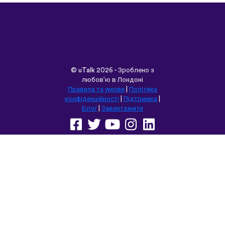
remember some pretty random
vocabulary words that I otherwise
would’ve forgotten. Phrases like “should I
boil the water?” seemed kind of weird to
remember but it’s actually been really
helpful for learning sentence structure and
memorizing multiple vocabulary words in
one go. Overall I love this app, and I’m
grateful that you don’t have to pay to
access all the courses like some apps.
However, I love this app so much that I
think I will be doing that just for the extra
features! Thanks
lexogenous
App Store