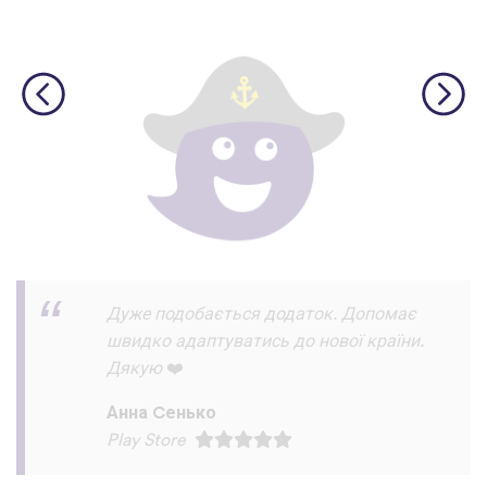
I love this app! I am learning Serbian,
which is a relatively rare language on
language apps but I’m blown away by how
many other incredibly rare languages are
on here. This is a wonderful resource, and
I feel like each language has a lot of care
given to it. I love that native speakers are
used instead of a stupid AI voice or
whatever. The biggest thing, though is the
speaking practice - this is one of the only
apps I’ve used that combines that with
memory and has actually helped me