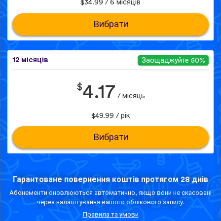
$34.99 / 6 місяців
Вибрати
12 місяців
Заощаджуйте 50%
$
4.17
/ місяць
$49.99 / рік
Вибрати
Гарантоване повернення коштів протягом 28 днів
Абонементи оновлюються автоматично, якщо вони не скасовані
через налаштування вашого облікового запису.
Правила та умови