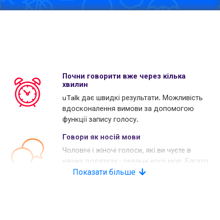
Почни говорити вже через кілька
хвилин
uTalk дає швидкі результати. Можливість
вдосконалення вимови за допомогою
функції запису голосу.
Говори як носій мови
Чоловічі і жіночі голоси, які ви чуєте в
наших додатках - реальні носії мов. Багато
наших конкурентів використовують
Показати більше
комп'ютерні голоси.