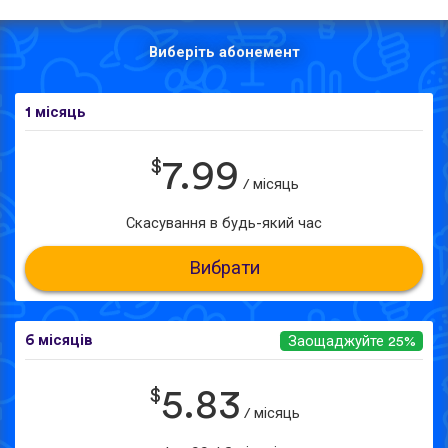
Виберіть абонемент
1 місяць
$
7.99
/ місяць
Скасування в будь-який час
Вибрати
6 місяців
Заощаджуйте 25%
$
5.83
/ місяць