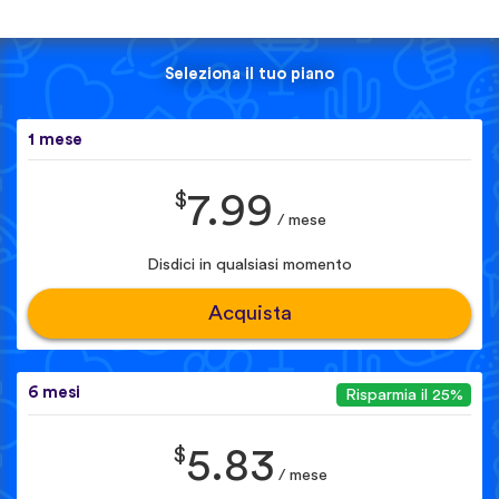
Seleziona il tuo piano
1 mese
$
7.99
/ mese
Disdici in qualsiasi momento
Acquista
6 mesi
Risparmia il 25%
$
5.83
/ mese