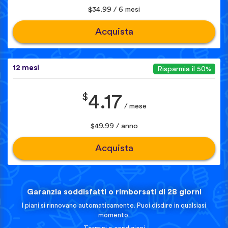
$34.99 / 6 mesi
Acquista
12 mesi
Risparmia il 50%
$
4.17
/ mese
$49.99 / anno
Acquista
Garanzia soddisfatti o rimborsati di 28 giorni
I piani si rinnovano automaticamente. Puoi disdire in qualsiasi
momento.