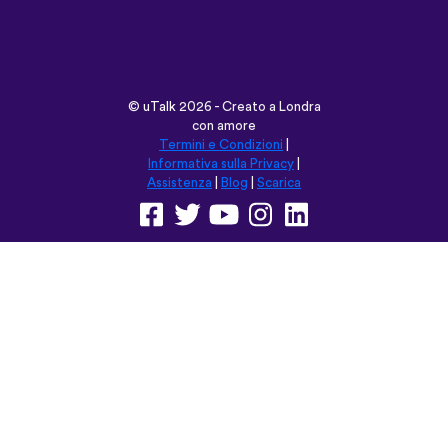
Informativa sulla Privacy
|
Assistenza
|
Blog
|
Scarica
Naviga su questo sito in:
English
Français
Deutsch
(British)
Español
Italiano
Русский
Nederlands
Svenska
Norsk
Dansk
Suomi
Magyar
Ελληνικά
Türkçe
עברית
中文
日本語
Čeština
Slovenčina
Български
Polski
Română
فارسی
Bahasa
(ایران)
Indonesia
ไทย
Tiếng
한국어
Việt
Português
Українська
العربية
do Brasil
الرسمية
الحديثة