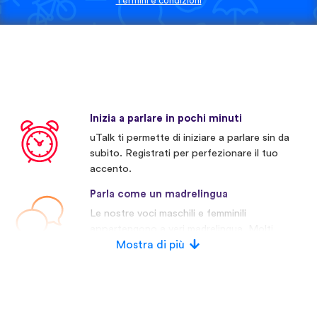
Termini e condizioni
Inizia a parlare in pochi minuti
uTalk ti permette di iniziare a parlare sin da
subito. Registrati per perfezionare il tuo
accento.
Parla come un madrelingua
Le nostre voci maschili e femminili
appartengono a veri madrelingua. Molti
concorrenti invece usano voci artificiali.
Mostra di più