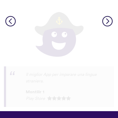
molto interattiva, piacevole, didattica!
italo usai
Play Store
©
uTalk
2026 - Creato a Londra
con amore
Termini e Condizioni
|