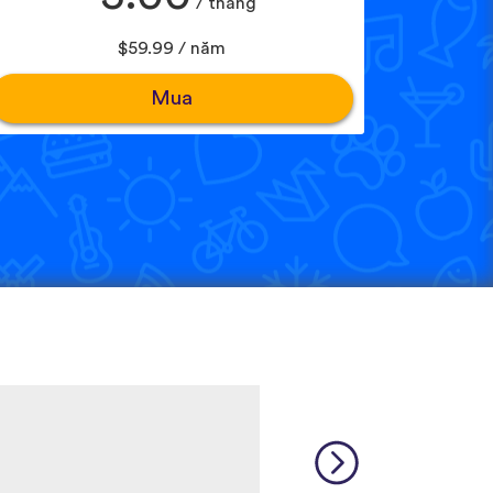
/ tháng
$59.99 / năm
Mua