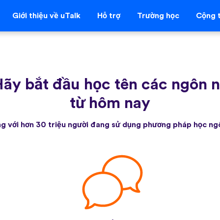
Giới thiệu về uTalk
Hỗ trợ
Trường học
Cộng t
ãy bắt đầu học tên các ngôn n
từ hôm nay
g với hơn 30 triệu người đang sử dụng phương pháp học ng