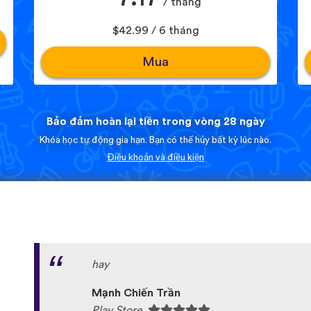
/ tháng
$42.99 / 6 tháng
Mua
Bảo đảm hoàn lại tiền trong vòng 28 ngày
Khóa học tự động gia hạn. Bạn có thể hủy bất kỳ lúc nào.
Điều khoản và điều kiện
hay
Mạnh Chiến Trần
Play Store