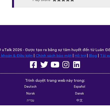
©
uTalk
2026 - Được tạo ra bằng sự tâm huyết đến từ Luân Đ
 khoản & Điều kiện
|
Chính sách bảo mật
|
Hỗ trợ
|
Blog
|
Tải x
Trình duyệt trang web này trong:
Deutsch
Español
Norsk
Dansk
עברית
中文
Polski
Română