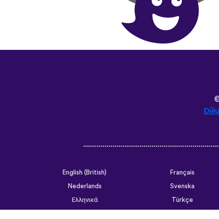
Điều
English (British)
Français
Nederlands
Svenska
Ελληνικά
Türkçe
Slovenčina
Български