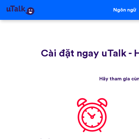
Ngôn ngữ
Cài đặt ngay uTalk
-
H
Hãy tham gia cùn