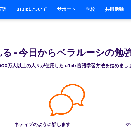
言語
uTalkについて
サポート
学校
共同活動
れる
-
今日からベラルーシの勉
,000万人以上の人々が使用した uTalk言語学習方法を始めまし
ネティブのように話します
ゲ