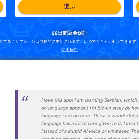
選ぶ
28日間返金保証
サブスクリプションは自動的に更新されます。いつでもキャンセルできます
使用条件
Although I only downloaded the app today, I'
far. I have been playing around with it to tr
to navigate around the app and have found it 
When listening to the fluent speakers' pronun
the phrase was spoken by both male and fem
sometimes struggle with hearing/understand