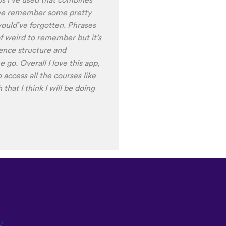
ring the recordings of your
 voice), it is really helpful
nt pronunciation for
ng to have fun with this app
t) of Turkish before my holiday
ド