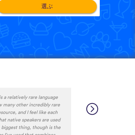
選ぶ
。
m liking what I have seen, so
y to learn the format and how
to be really user friendly.
ciation, I really liked that
ale speakers, as I
ing low register voices.