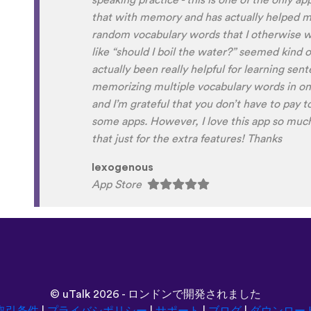
Although it can be a little disconcerting hea
own voice (nobody likes the sound of their own
to hear it played back-to-back with the flue
comparison and self critique. I think I'm goi
and look forward to learning a little (or a lo
next summer.
Delilah64
App Store
©
uTalk
2026 - ロンドンで開発されました
取引条件
|
プライバシポリシー
|
サポート
|
ブログ
|
ダウンロー