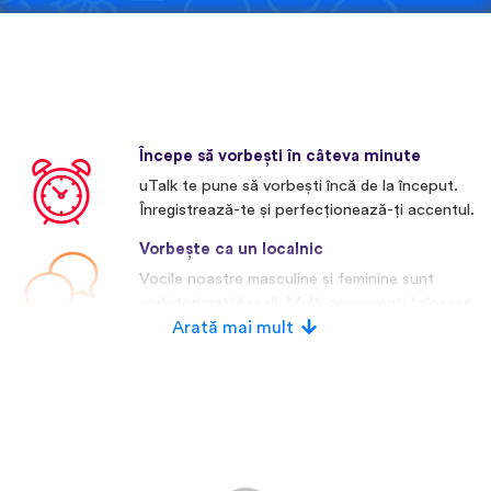
Începe să vorbești în câteva minute
uTalk te pune să vorbești încă de la început.
Înregistrează-te și perfecționează-ți accentul.
Vorbește ca un localnic
Vocile noastre masculine și feminine sunt
vorbitori nativi reali. Mulți concurenți folosesc
voci artificiale.
Arată mai mult