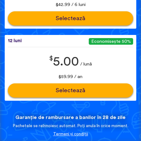
$42.99 / 6 luni
Selectează
12 luni
Economisește 50%
$
5.00
/ lună
$59.99 / an
Selectează
Garanție de rambursare a banilor în 28 de zile
Pachetele se reînnoiesc automat. Poți anula în orice moment.
Termeni și condiții