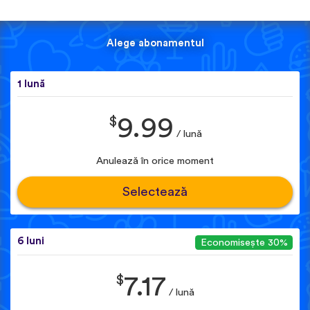
Alege abonamentul
1 lună
$
9.99
/ lună
Anulează în orice moment
Selectează
6 luni
Economisește 30%
$
7.17
/ lună