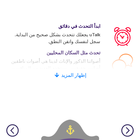
ابدأ التحدث في دقائق
uTalk يجعلك تتحدث بشكل صحيح من البداية.
سجل لنفسك واتقن النطق.
تحدث مثل السكان المحليين
أصواتنا الذكور والإناث لدينا هي أصوات ناطقين
أصليين حقيقيين. يستخدم العديد من المنافسين
إظهار المزيد
الأصوات الاصطناعية.