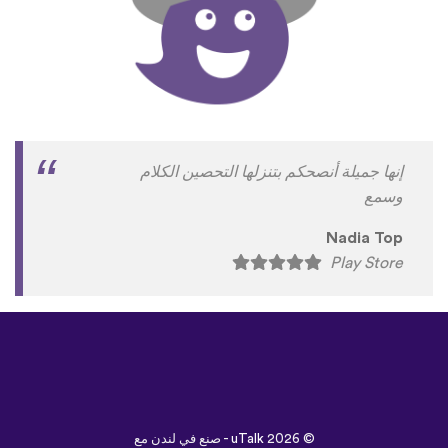
إنها جميلة أنصحكم بتنزلها التحصين الكلام
وسمع
Nadia Top
Play Store
©
uTalk
2026 - صنع في لندن مع