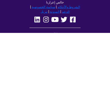
خالص إعزازنا
الشروط والأحكام
|
سياسة الخصوصية
|
الدعم
|
المدونة
|
تنزيل
تصفح هذا الموقع في:
Deutsch
Français
English
(British)
Русский
Italiano
Español
Norsk
Svenska
Nederlands
Magyar
Suomi
Dansk
Ελληνικά
Türkçe
עברית
Čeština
日本語
中文
Polski
Български
Slovenčina
Română
فارسی
Bahasa
(ایران)
Indonesia
한국어
Tiếng
ไทย
Việt
Português
Українська
العربية
do Brasil
الرسمية