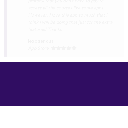
©
uTalk
2026 -
Δημιουργήθηκε στο
Λονδίνο με αγάπη
Όροι & Προϋποθέσεις
|
Πολιτική Απορρήτου
|
Υποστήριξη
|
Blog
|
Λήψη
Περιήγηση στον
ιστότοπο σε:
English
Français
Deutsch
(British)
Español
Italiano
Русский