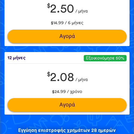
$
2.50
/ μήνα
$14.99 / 6 μήνες
Αγορά
12 μήνες
Εξοικονόμησε 50%
$
2.08
/ μήνα
$24.99 / χρόνο
Αγορά
Εγγύηση επιστροφής χρημάτων 28 ημερών