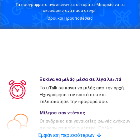
Τα προγράμματα ανανεώνονται αυτόματα. Μπορείς να τα
ακυρώσεις ανά πάσα στιγμή.
Όροι και Προϋποθέσεις
Ξεκίνα να μιλάς μέσα σε λίγα λεπτά
Το uTalk σε κάνει να μιλάς από την αρχή.
Ηχογράφησε τον εαυτό σου και
τελειοποίησε την προφορά σου.
Μίλησε σαν ντόπιος
Οι ανδρικές και γυναικείες φωνές ανήκουν
σε πραγματικούς ομιλητές. Πολλοί
Εμφάνιση περισσότερων
ανταγωνιστές χρησιμοποιούν τεχνητές