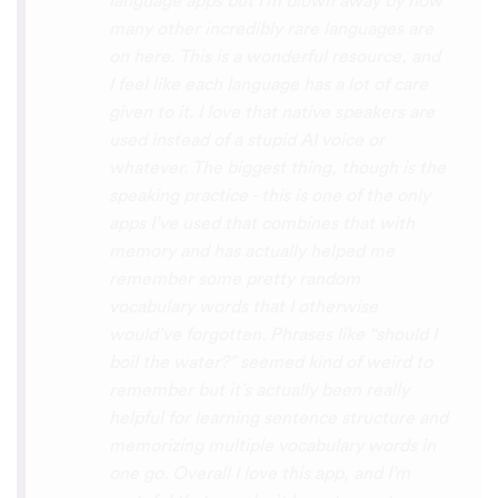
the phrase was spoken by both male and
female speakers, as I sometimes struggle
with hearing/understanding low register
voices. Although it can be a little
disconcerting hearing the recordings of
your own voice (nobody likes the sound of
their own voice), it is really helpful to hear
it played back-to-back with the fluent
pronunciation for comparison and self
critique. I think I'm going to have fun with
this app and look forward to learning a
little (or a lot) of Turkish before my holiday
next summer.
Delilah64
App Store