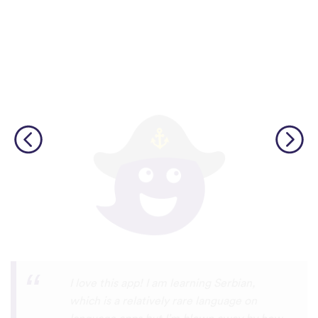
φωνές.
Although I only downloaded the app today,
I'm liking what I have seen, so far. I have
been playing around with it to try to learn
the format and how to navigate around
the app and have found it to be really user
friendly. When listening to the fluent
speakers' pronunciation, I really liked that