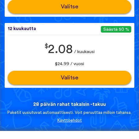
Valitse
12 kuukautta
Säästä 50 %
$
2.08
/ kuukausi
$24.99 / vuosi
Valitse
28 päivän rahat takaisin -takuu
Paketit uusiutuvat automaattisesti. Voit peruuttaa milloin tahansa.
Käyttöehdot