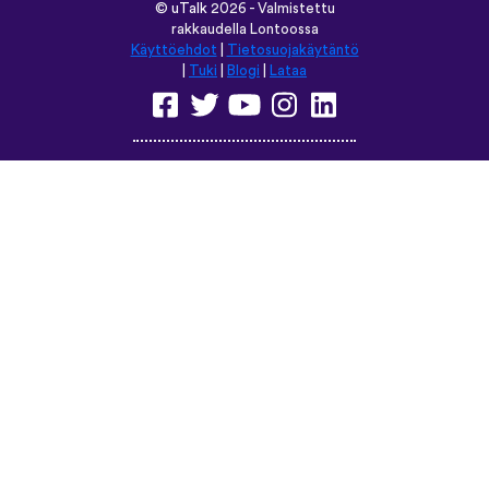
©
uTalk
2026 - Valmistettu
rakkaudella Lontoossa
Käyttöehdot
|
Tietosuojakäytäntö
|
Tuki
|
Blogi
|
Lataa
Selaa tätä sivustoa kielellä:
English
Français
Deutsch
(British)
Español
Italiano
Русский
Nederlands
Svenska
Norsk
Dansk
Suomi
Magyar
Ελληνικά
Türkçe
עברית
中文
日本語
Čeština
Slovenčina
Български
Polski
Română
فارسی
Bahasa
(ایران)
Indonesia
ไทย
Tiếng
한국어
Việt
Português
Українська
العربية