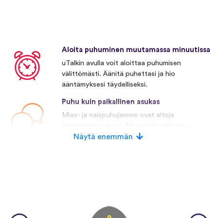
Aloita puhuminen muutamassa minuutissa
uTalkin avulla voit aloittaa puhumisen
välittömästi. Äänitä puhettasi ja hio
ääntämyksesi täydelliseksi.
Puhu kuin paikallinen asukas
Mies- ja naispuhujamme ovat aitoja
äidinkielisiä puhujia. Monet kilpailijamme
käyttävät keinotekoista puhetta.
Näytä enemmän