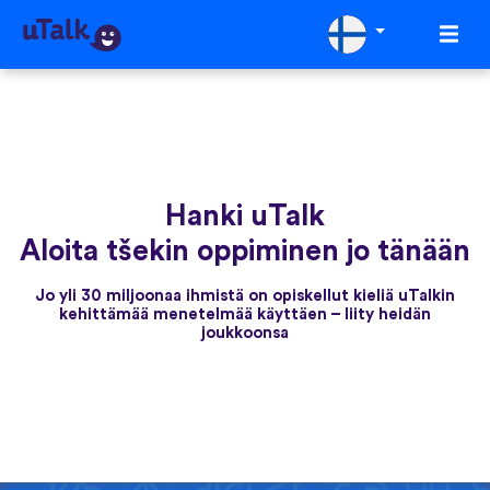
Hanki uTalk
Aloita tšekin oppiminen jo tänään
Jo yli 30 miljoonaa ihmistä on opiskellut kieliä uTalkin
kehittämää menetelmää käyttäen – liity heidän
joukkoonsa