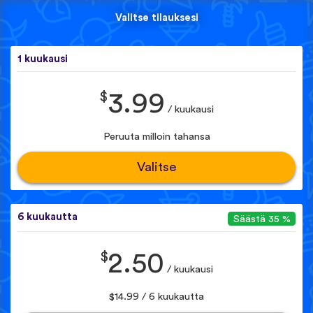
Valitse tilauksesi
1 kuukausi
$
3.99
/ kuukausi
Peruuta milloin tahansa
Valitse
6 kuukautta
Säästä 35 %
$
2.50
/ kuukausi
$14.99 / 6 kuukautta