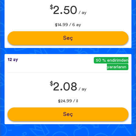
$
2.50
/ ay
$14.99 / 6 ay
Seç
12 ay
50 % endirimdən
yararlanın
$
2.08
/ ay
$24.99 / il
Seç