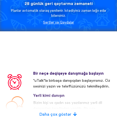
28 günlük geri qaytarma zəmanəti
Planlar avtomatik olaraq yenilənir. İstədiyiniz zaman ləğv edə
bilərsiniz.
Şərtlər və Qaydalar
Bir neçə dəqiqəyə danışmağa başlayın
"uTalk"la birbaşa danışıqdan başlayırsınız. Öz
səsinizi yazın və tələffüzünüzü təkmilləşdirin.
Yerli kimi danışın
Bizim kişi və qadın səs yazılarımız yerli dil
daşıyıcıları tərəfindən yazılıb. Bir çox
iştirakçıların səsi redaktə olunub.
Daha çox göstər