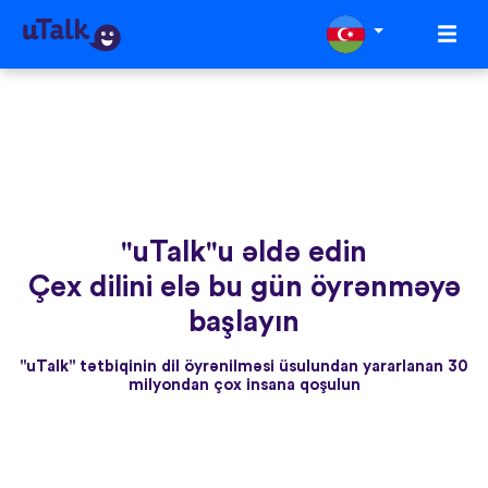
"uTalk"u əldə edin
Çex dilini elə bu gün öyrənməyə
başlayın
"uTalk" tətbiqinin dil öyrənilməsi üsulundan yararlanan 30
milyondan çox insana qoşulun