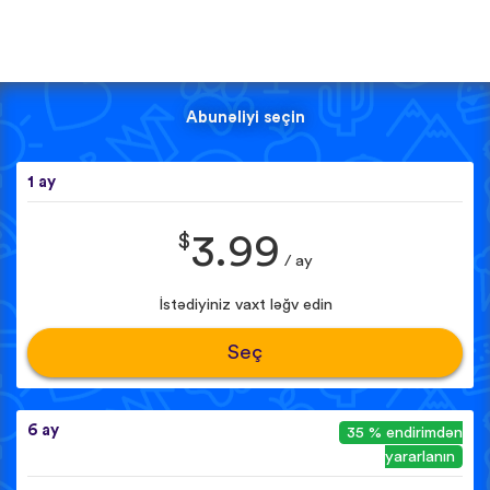
Abunəliyi seçin
1 ay
$
3.99
/ ay
İstədiyiniz vaxt ləğv edin
Seç
6 ay
35 % endirimdən
yararlanın