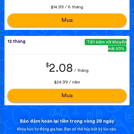
$14.99 / 6 tháng
Mua
12 tháng
Tiết kiệm với khuyến
mãi 50%
$
2.08
/ tháng
$24.99 / năm
Mua
Bảo đảm hoàn lại tiền trong vòng 28 ngày
Khóa học tự động gia hạn. Bạn có thể hủy bất kỳ lúc nào.