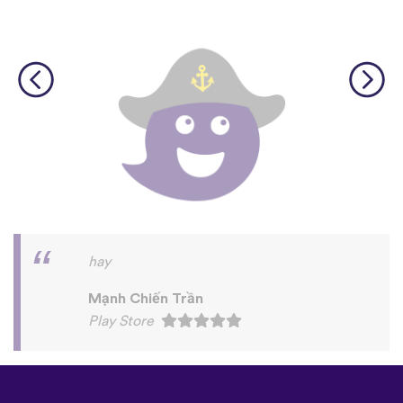
©
uTalk
2026 - Được tạo ra
bằng sự tâm huyết đến từ Luân