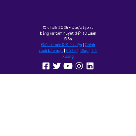
Đôn
Điều khoản & Điều kiện
|
Chính
sách bảo mật
|
Hỗ trợ
|
Blog
|
Tải
xuống
Trình duyệt trang web này trong:
English
Français
Deutsch
(British)
Español
Italiano
Русский
Nederlands
Svenska
Norsk
Dansk
Suomi
Magyar
Ελληνικά
Türkçe
עברית
中文
日本語
Čeština
Slovenčina
Български
Polski
Română
فارسی
Bahasa
(ایران)
Indonesia
ไทย
Tiếng
한국어
Việt
Português
Українська
العربية