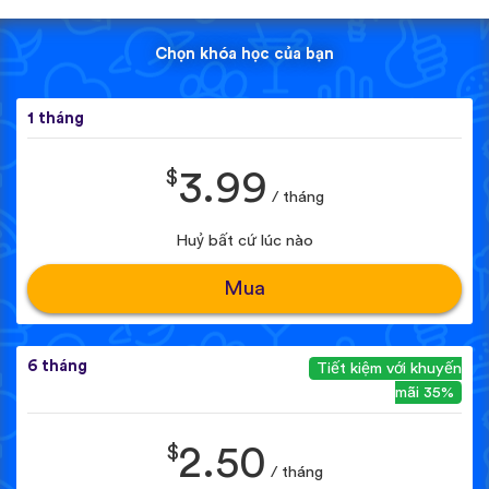
Chọn khóa học của bạn
1 tháng
$
3.99
/ tháng
Huỷ bất cứ lúc nào
Mua
6 tháng
Tiết kiệm với khuyến
mãi 35%
$
2.50
/ tháng