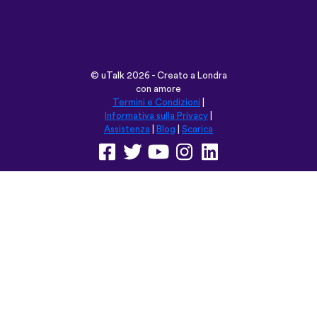
©
uTalk
2026 - Creato a Londra
con amore
Termini e Condizioni
|
Informativa sulla Privacy
|
Assistenza
|
Blog
|
Scarica
Naviga su questo sito in:
English
Français
Deutsch
(British)
Español
Italiano
Русский
Nederlands
Svenska
Norsk
Dansk
Suomi
Magyar
Ελληνικά
Türkçe
עברית
中文
日本語
Čeština