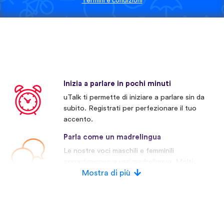
Termini e condizioni
Inizia a parlare in pochi minuti
uTalk ti permette di iniziare a parlare sin da
subito. Registrati per perfezionare il tuo
accento.
Parla come un madrelingua
Le nostre voci maschili e femminili
appartengono a veri madrelingua. Molti
concorrenti invece usano voci artificiali.
Mostra di più