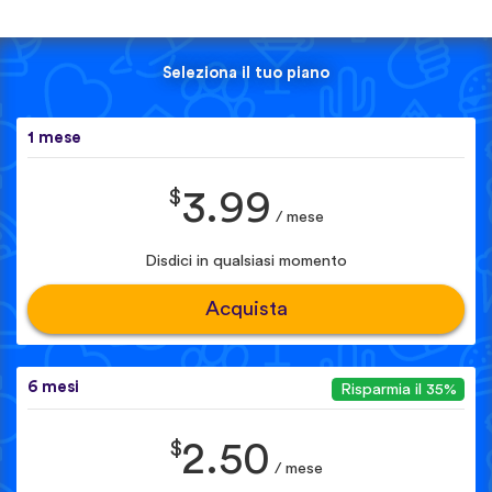
Seleziona il tuo piano
1 mese
$
3.99
/ mese
Disdici in qualsiasi momento
Acquista
6 mesi
Risparmia il 35%
$
2.50
/ mese