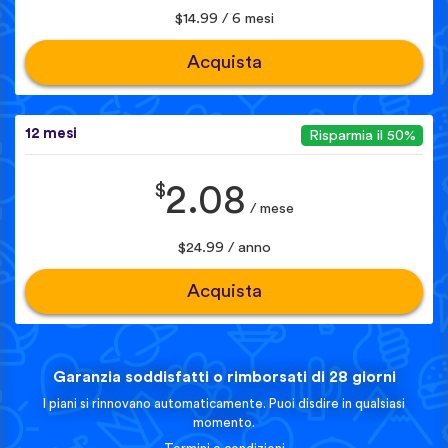
$14.99 / 6 mesi
Acquista
12 mesi
Risparmia il 50%
$
2.08
/ mese
$24.99 / anno
Acquista
Garanzia soddisfatti o rimborsati di 28 giorni
I piani si rinnovano automaticamente. Puoi disdire in qualsiasi
momento.