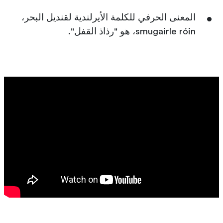
المعنى الحرفي للكلمة الأيرلندية لقنديل البحر،
smugairle róin، هو "رذاذ القفل".