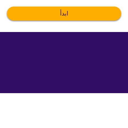
ابدأ
©
uTalk
2026
-
صنع
في