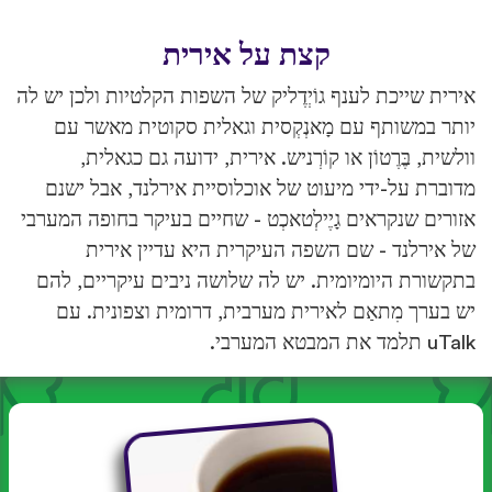
קצת על אירית
אירית שייכת לענף גוֹיְדֶליק של השפות הקלטיות ולכן יש לה
יותר במשותף עם מָאנְקְסית וגאלית סקוטית מאשר עם
וולשית, בֶּרֶטוֹן או קוֹרְניש. אירית, ידועה גם כגאלית,
מדוברת על-ידי מיעוט של אוכלוסיית אירלנד, אבל ישנם
אזורים שנקראים גָיֶילְטאכְט - שחיים בעיקר בחופה המערבי
של אירלנד - שם השפה העיקרית היא עדיין אירית
בתקשורת היומיומית. יש לה שלושה ניבים עיקריים, להם
יש בערך מִתאַם לאירית מערבית, דרומית וצפונית. עם
uTalk תלמד את המבטא המערבי.