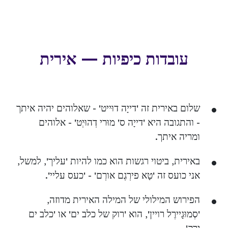
עובדות כיפיות — אירית
שלום באירית זה 'דייָה דוּייט' - שאלוהים יהיה איתך
- והתגובה היא 'דייָה ס' מוּרי דְהוּיְט' - אלוהים
ומריה איתך.
באירית, ביטוי רגשות הוא כמו להיות 'עליך', למשל,
אני כועס זה 'טָא פירְגֶם אורְם' - 'כעס עליי'.
הפירוש המילולי של המילה האירית מדוזה,
'סְמוּגָיירֶל רויין', הוא 'רוק של כלב ים' או 'כלב ים