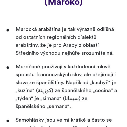
(Maroko)
Marocká arabština je tak výrazně odlišná
od ostatních regionálních dialektů
arabštiny, že je pro Araby z oblasti
Středního východu nejhůře srozumitelná.
Maročané používají v každodenní mluvě
spoustu francouzských slov, ale přejímají i
slova ze španělštiny. Například „kuchyň“ je
„kuzina“ (كوزينة) ze španělského „cocina“ a
„týden“ je „simana“ (سيمانا) ze
španělského „semana“.
Samohlásky jsou velmi krátké a často se