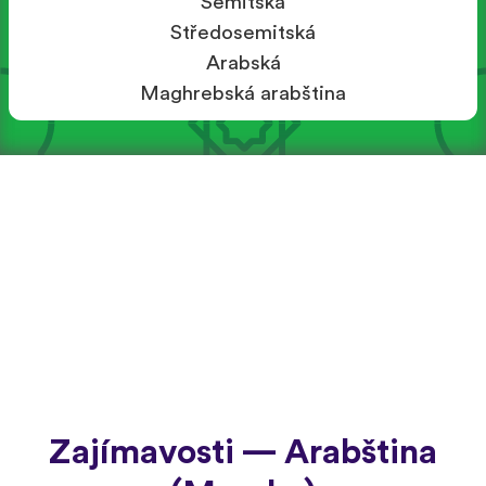
Semitská
Středosemitská
Arabská
Maghrebská arabština
Zajímavosti — Arabština