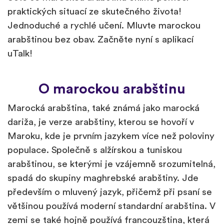
praktických situací ze skutečného života!
Jednoduché a rychlé učení. Mluvte marockou
arabštinou bez obav. Začněte nyní s aplikací
uTalk!
O marockou arabštinu
Marocká arabština, také známá jako marocká
dariža, je verze arabštiny, kterou se hovoří v
Maroku, kde je prvním jazykem více než poloviny
populace. Společně s alžírskou a tuniskou
arabštinou, se kterými je vzájemně srozumitelná,
spadá do skupiny maghrebské arabštiny. Jde
především o mluvený jazyk, přičemž při psaní se
většinou používá moderní standardní arabština. V
zemi se také hojně používá francouzština, která