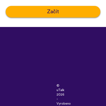
Začít
©
uTalk
2026
-
Vyrobeno