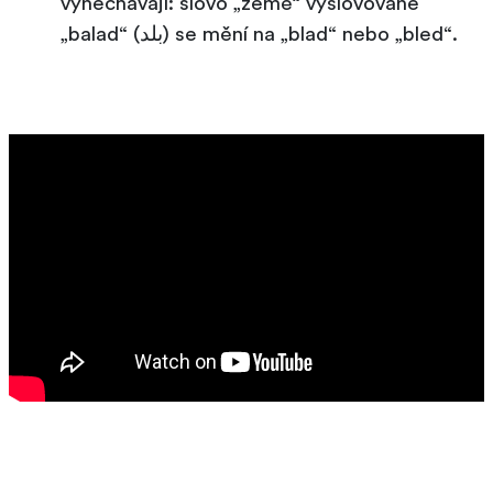
vynechávají: slovo „země“ vyslovované
„balad“ (بلد) se mění na „blad“ nebo „bled“.