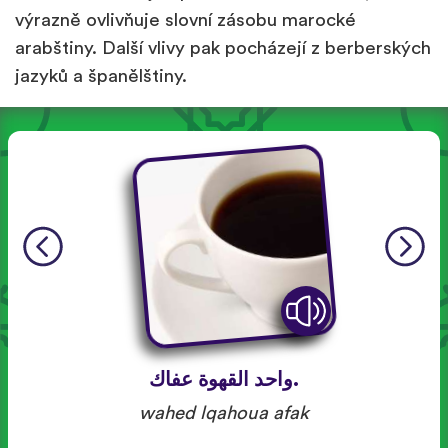
výrazně ovlivňuje slovní zásobu marocké
arabštiny. Další vlivy pak pocházejí z berberských
jazyků a španělštiny.
.واحد القهوة عفاك
wahed lqahoua afak