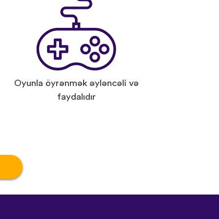
Oyunla öyrənmək əyləncəli və
faydalıdır