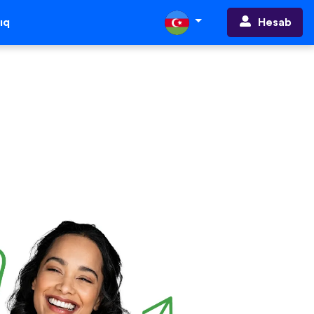
Hesab
ıq