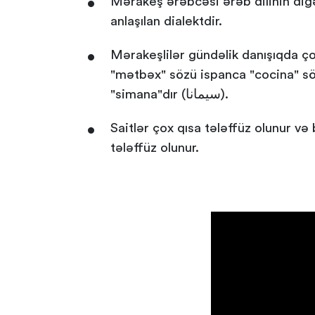
Mərakeş ərəbcəsi ərəb dilinin digə
anlaşılan dialektdir.
Mərakeşlilər gündəlik danışıqda ço
"mətbəx" sözü ispanca "cocina" sözündən alınmış "kuzina"dır (كوزينة
"simana"dır (سيمانا).
Saitlər çox qısa tələffüz olunur və bəzən buraxıl
tələffüz olunur.