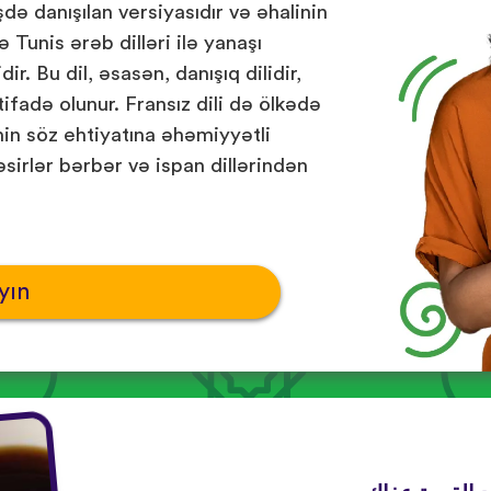
ə danışılan versiyasıdır və əhalinin
ə Tunis ərəb dilləri ilə yanaşı
r. Bu dil, əsasən, danışıq dilidir,
ifadə olunur. Fransız dili də ölkədə
in söz ehtiyatına əhəmiyyətli
sirlər bərbər və ispan dillərindən
yın