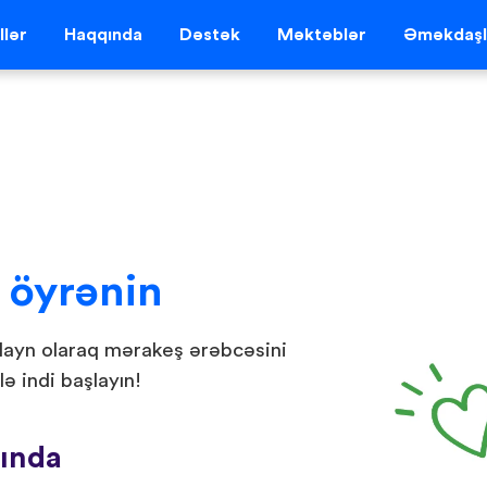
llər
Haqqında
Dəstək
Məktəblər
Əməkdaşl
 öyrənin
nlayn olaraq mərakeş ərəbcəsini
lə indi başlayın!
ında