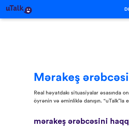
Di
Mərakeş ərəbcəsi
Real həyatdakı situasiyalar əsasında o
öyrənin və əminliklə danışın. “uTalk”la e
mərakeş ərəbcəsini haqq