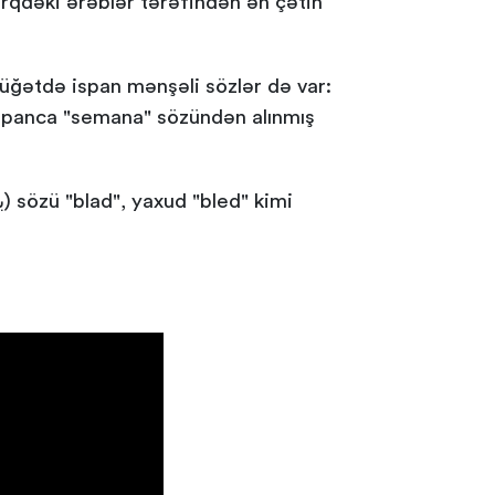
ərqdəki ərəblər tərəfindən ən çətin
lüğətdə ispan mənşəli sözlər də var: