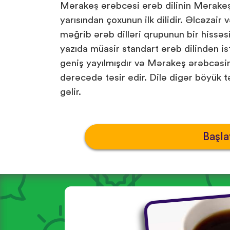
Mərakeş ərəbcəsi ərəb dilinin Mərakeşd
yarısından çoxunun ilk dilidir. Əlcəzair v
məğrib ərəb dilləri qrupunun bir hissəsidi
yazıda müasir standart ərəb dilindən ist
geniş yayılmışdır və Mərakeş ərəbcəsin
dərəcədə təsir edir. Dilə digər böyük tə
gəlir.
Başla