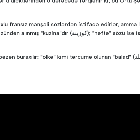
r dialektlərindən o dərəcədə fərqlənir ki, bu Orta Ş
xlu fransız mənşəli sözlərdən istifadə edirlər, amma 
); "həftə" sözü isə ispanca "semana" sözündən alınmış
ır: "ölkə" kimi tərcümə olunan "balad" (بلد) sözü "blad", yaxud "bled" kimi