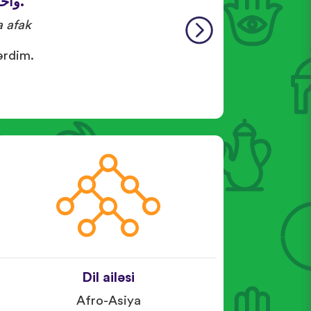
واحد
 afak
ərdim.
Dil ailəsi
Afro-Asiya