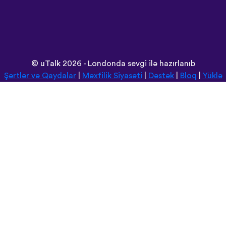
©
uTalk
2026 - Londonda sevgi ilə hazırlanıb
Şərtlər və Qaydalar
|
Məxfilik Siyasəti
|
Dəstək
|
Bloq
|
Yüklə
Saytı burada açın:
Deutsch
Español
Norsk
Dansk
עברית
中文
Polski
Română
한국어
Português do Brasil
Монгол
Azərbaycan dili