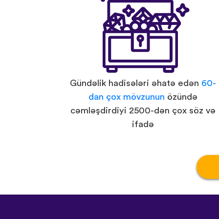
Gündəlik hadisələri əhatə edən
60-
dan çox mövzunun
özündə
cəmləşdirdiyi 2500-dən çox söz və
ifadə