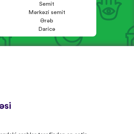
Semit
Mərkəzi semit
Ərəb
Daricə
əsi