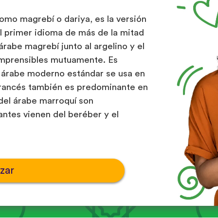
omo magrebí o dariya, es la versión
l primer idioma de más de la mitad
árabe magrebí junto al argelino y el
omprensibles mutuamente. Es
l árabe moderno estándar se usa en
 francés también es predominante en
o del árabe marroquí son
tantes vienen del beréber y el
zar