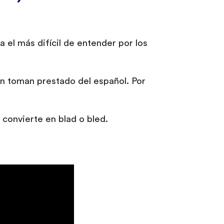
 el más difícil de entender por los
én toman prestado del español. Por
muy cortas y normalmente se omiten: 'país' pronunciado balad (بلد), se convierte en blad o bled.