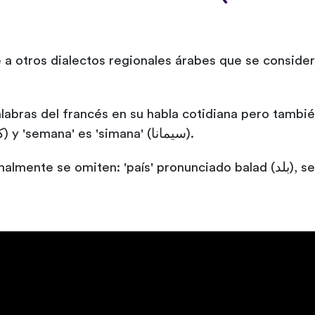
 a otros dialectos regionales árabes que se considera
labras del francés en su habla cotidiana pero tambi
ejemplo, 'cocina' es 'cocina' (كوزينة) y 'semana' es 'simana' (سيمانا).
Las vocales son 