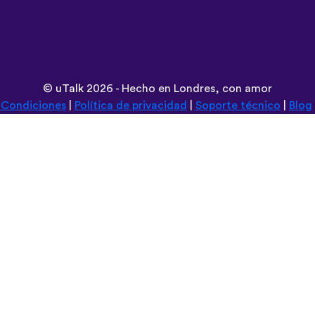
©
uTalk
2026 - Hecho en Londres, con amor
 Condiciones
|
Política de privacidad
|
Soporte técnico
|
Blog
Navega esta web en:
Deutsch
Español
Norsk
Dansk
עברית
中文
Polski
Română
한국어
Português do Brasil
Монгол
Azərbaycan dili