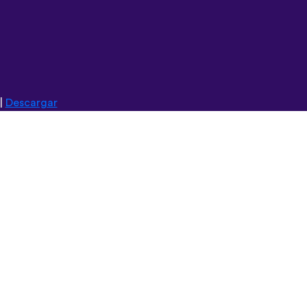
|
Descargar
Italiano
Русский
Suomi
Magyar
日本語
Čeština
فارسی (ایران)
Bahasa Indonesia
Українська
العربية الرسمية الحديثة