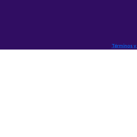
Términos y
English (British)
Français
Nederlands
Svenska
Ελληνικά
Türkçe
Slovenčina
Български
ไทย
Tiếng Việt