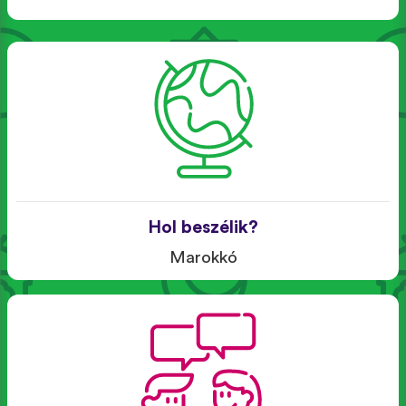
Hol beszélik?
Marokkó