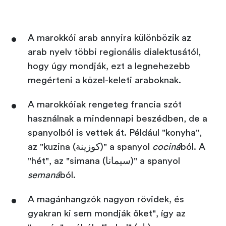
A marokkói arab annyira különbözik az
arab nyelv többi regionális dialektusától,
hogy úgy mondják, ezt a legnehezebb
megérteni a közel-keleti araboknak.
A marokkóiak rengeteg francia szót
használnak a mindennapi beszédben, de a
spanyolból is vettek át. Például "konyha",
az "kuzina (كوزينة)" a spanyol
cociná
ból. A
"hét", az "simana (سيمانا)" a spanyol
semaná
ból.
A magánhangzók nagyon rövidek, és
gyakran ki sem mondják őket", így az