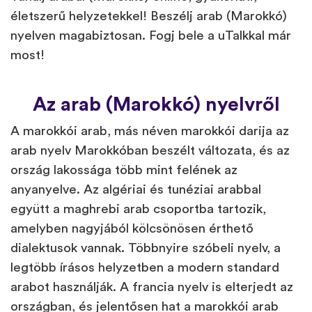
életszerű helyzetekkel! Beszélj arab (Marokkó)
nyelven magabiztosan. Fogj bele a uTalkkal már
most!
Az arab (Marokkó) nyelvről
A marokkói arab, más néven marokkói darija az
arab nyelv Marokkóban beszélt változata, és az
ország lakossága több mint felének az
anyanyelve. Az algériai és tunéziai arabbal
együtt a maghrebi arab csoportba tartozik,
amelyben nagyjából kölcsönösen érthető
dialektusok vannak. Többnyire szóbeli nyelv, a
legtöbb írásos helyzetben a modern standard
arabot használják. A francia nyelv is elterjedt az
országban, és jelentősen hat a marokkói arab