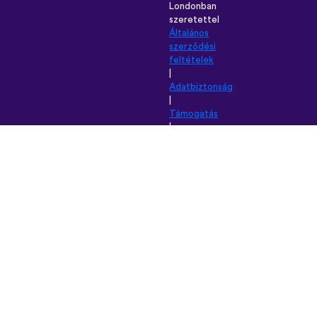
Londonban
szeretettel
Általános
szerződési
feltételek
|
Adatbiztonság
|
Támogatás
|
Blog
|
Letöltés
Használt