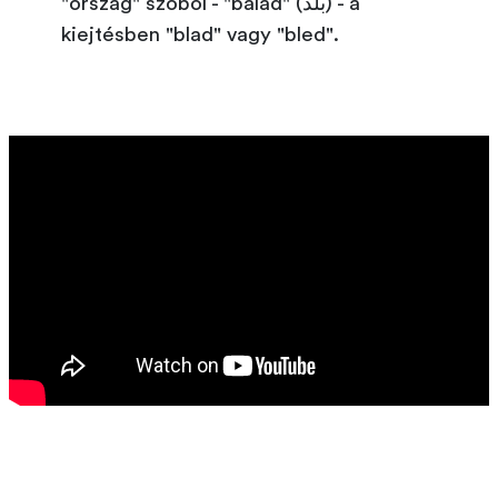
"ország" szóból - "balad" (بلد) - a
kiejtésben "blad" vagy "bled".