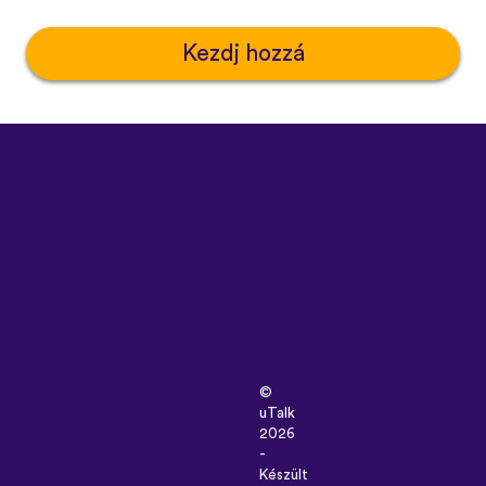
Kezdj hozzá
©
uTalk
2026
-
Készült