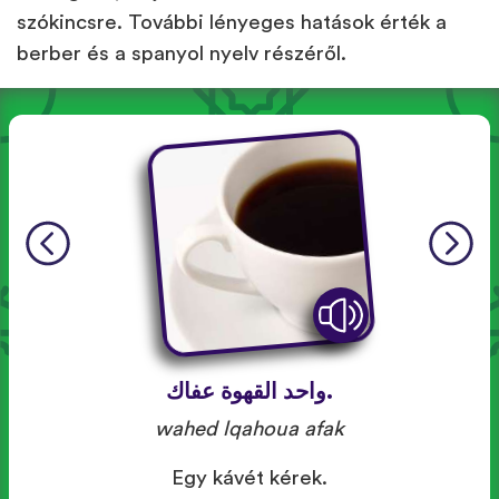
szókincsre. További lényeges hatások érték a
berber és a spanyol nyelv részéről.
.واحد القهوة عفاك
wahed lqahoua afak
Egy kávét kérek.