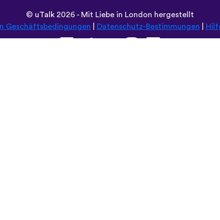
©
uTalk
2026 - Mit Liebe in London hergestellt
en Geschäftsbedingungen
|
Datenschutz-Bestimmungen
|
Hilf
Durchsuche diese Seite in:
Deutsch
Español
Norsk
Dansk
עברית
中文
Polski
Română
한국어
Português do Brasil
Монгол
Azərbaycan dili